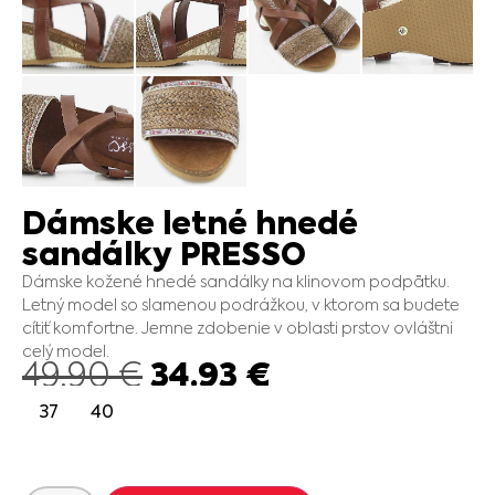
Dámske letné hnedé
sandálky PRESSO
Dámske kožené hnedé sandálky na klinovom podpätku.
Letný model so slamenou podrážkou, v ktorom sa budete
cítiť komfortne. Jemne zdobenie v oblasti prstov ovláštni
celý model.
34.93
€
49.90
€
37
40