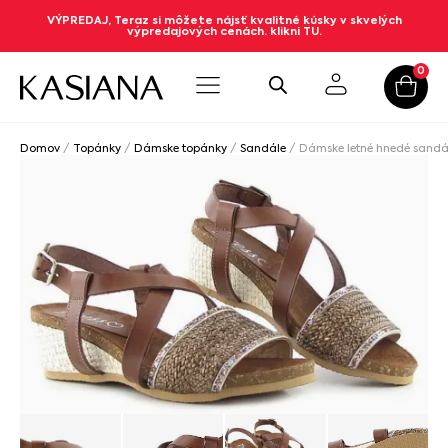
VÝPREDAJ, Teraz si môžete nájsť kvalitné kúsky v skvelých
výpredajových cenách. klikni TU.
0
Domov
/
Topánky
/
Dámske topánky
/
Sandále
/ Dámske letné hnedé sandá