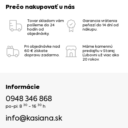
Prečo nakupovať u nás
Tovar skladom vám
Garancia vrátenia
pošleme do 24
peňazí do 14 dní od
hodín od
nákupu.
objednávky.
Pri objednávke nad
Máme kamennú
60 € získate
predajňu v Starej
dopravu zadarmo.
Ľubovni už viac ako
20 rokov.
Informácie
0948 346 868
30
30
po-pi: 8
- 16
h
info@kasiana.sk