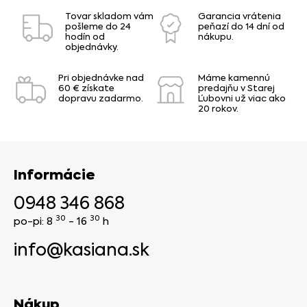
Tovar skladom vám
Garancia vrátenia
pošleme do 24
peňazí do 14 dní od
hodín od
nákupu.
objednávky.
Pri objednávke nad
Máme kamennú
60 € získate
predajňu v Starej
dopravu zadarmo.
Ľubovni už viac ako
20 rokov.
Informácie
0948 346 868
30
30
po-pi: 8
- 16
h
info@kasiana.sk
Nákup