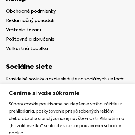
Obchodné podmienky
Reklamačný poriadok
Vrátenie tovaru
Poštovné a doručenie
Veľkostná tabuľka
Sociálne siete
Pravidelné novinky a akcie sledujte na sociálnych sieťach:
Ceníme si vaše súkromie
Súbory cookie používame na zlepšenie vášho zážitku z
prehliadania, poskytovanie prispôsobených reklám
alebo obsahu a analýzu našej návštevnosti. Kliknutím na
Kamenná predajňa
„Povoliť všetko“ súhlasíte s naším používaním súborov
Nám. gen. Štefaníka 7
cookie.