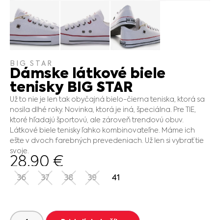
BIG STAR
Dámske látkové biele
tenisky BIG STAR
Už to nie je len tak obyčajná bielo-čierna teniska, ktorá sa
nosila dlhé roky. Novinka, ktorá je iná, špeciálna. Pre TIE,
ktoré hľadajú športovú, ale zároveň trendovú obuv.
Látkové biele tenisky ľahko kombinovateľne. Máme ich
ešte v dvoch farebných prevedeniach. Už len si vybrať tie
svoje.
28.90
€
36
37
38
39
41