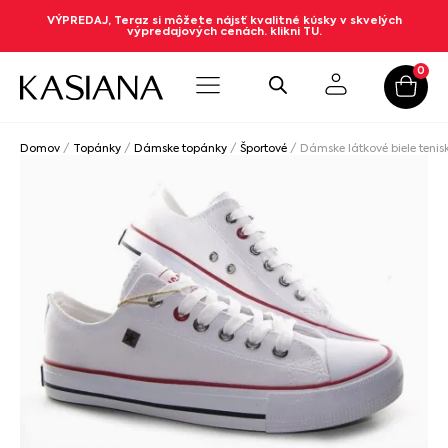
VÝPREDAJ, Teraz si môžete nájsť kvalitné kúsky v skvelých
výpredajových cenách. klikni TU.
0
Domov
/
Topánky
/
Dámske topánky
/
Športové
/ Dámske látkové biele tenis