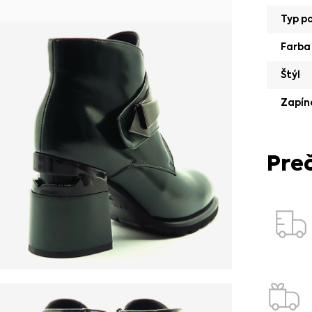
Typ p
Farba
Štýl
Zapín
Pre