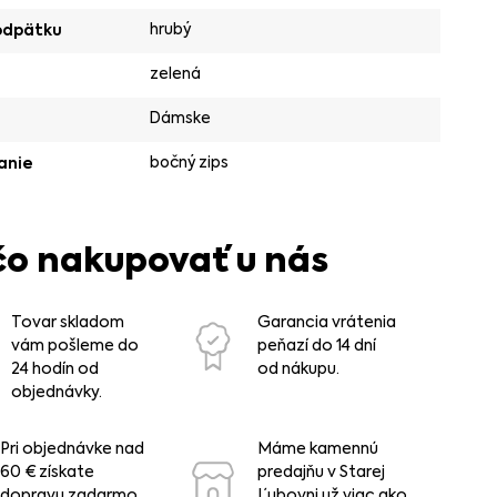
hrubý
odpätku
zelená
Dámske
bočný zips
anie
čo nakupovať u nás
Tovar skladom
Garancia vrátenia
vám pošleme do
peňazí do 14 dní
24 hodín od
od nákupu.
objednávky.
Pri objednávke nad
Máme kamennú
60 € získate
predajňu v Starej
dopravu zadarmo.
Ľubovni už viac ako