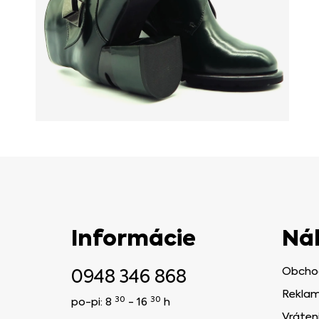
Informácie
Ná
0948 346 868
Obcho
Reklam
30
30
po-pi: 8
- 16
h
Vráten