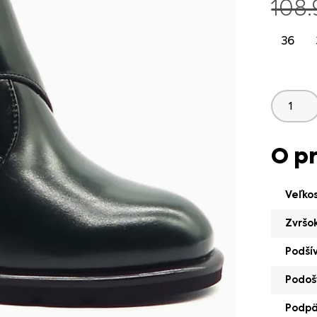
108
36
O p
Veľko
Zvršo
Podší
Podoš
Podp