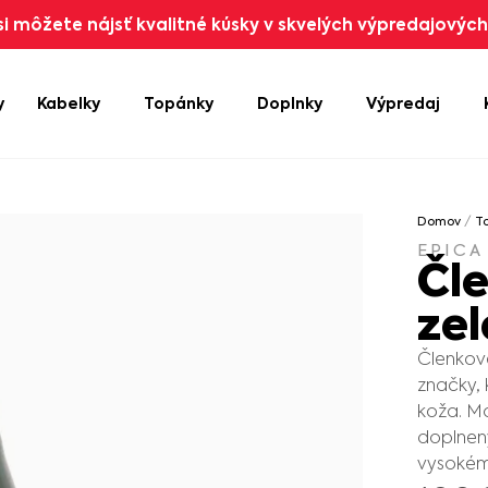
i môžete nájsť kvalitné kúsky v skvelých výpredajových 
y
Kabelky
Topánky
Doplnky
Výpredaj
Domov
/
T
EPICA
Čl
ze
Členkov
značky, 
koža. Mo
doplnený
vysokém