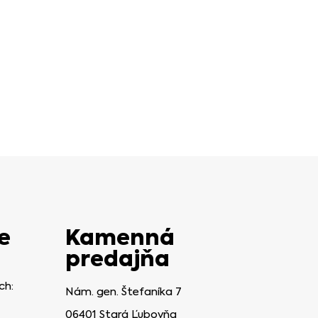
e
Kamenná
predajňa
ch:
Nám. gen. Štefaníka 7
06401 Stará Ľubovňa