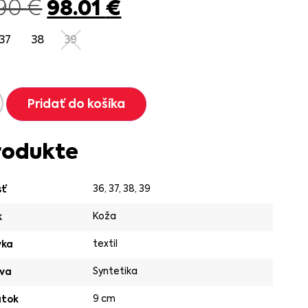
98.01
€
.90
€
37
38
39
Pridať do košíka
rodukte
36
,
37
,
38
,
39
sť
Koža
k
textil
vka
Syntetika
va
9 cm
ätok