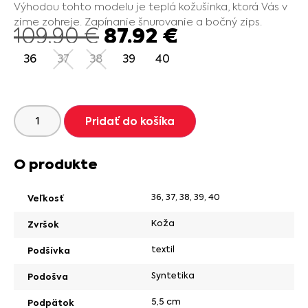
Výhodou tohto modelu je teplá kožušinka, ktorá Vás v
zime zohreje. Zapínanie šnurovanie a bočný zips.
87.92
€
109.90
€
36
37
38
39
40
Pridať do košíka
O produkte
36
,
37
,
38
,
39
,
40
Veľkosť
Koža
Zvršok
textil
Podšívka
Syntetika
Podošva
5,5 cm
Podpätok