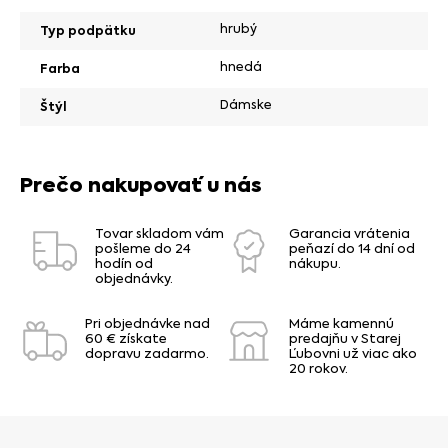
hrubý
Typ podpätku
hnedá
Farba
Dámske
Štýl
Prečo nakupovať u nás
Tovar skladom vám
Garancia vrátenia
pošleme do 24
peňazí do 14 dní od
hodín od
nákupu.
objednávky.
Pri objednávke nad
Máme kamennú
60 € získate
predajňu v Starej
dopravu zadarmo.
Ľubovni už viac ako
20 rokov.