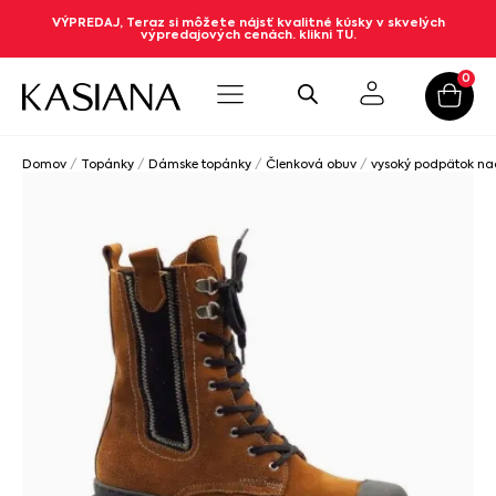
VÝPREDAJ, Teraz si môžete nájsť kvalitné kúsky v skvelých
výpredajových cenách. klikni TU.
0
Domov
/
Topánky
/
Dámske topánky
/
Členková obuv
/
vysoký podpätok n