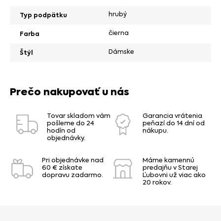
hrubý
Typ podpätku
čierna
Farba
Dámske
Štýl
Prečo nakupovať u nás
Tovar skladom vám
Garancia vrátenia
pošleme do 24
peňazí do 14 dní od
hodín od
nákupu.
objednávky.
Pri objednávke nad
Máme kamennú
60 € získate
predajňu v Starej
dopravu zadarmo.
Ľubovni už viac ako
20 rokov.