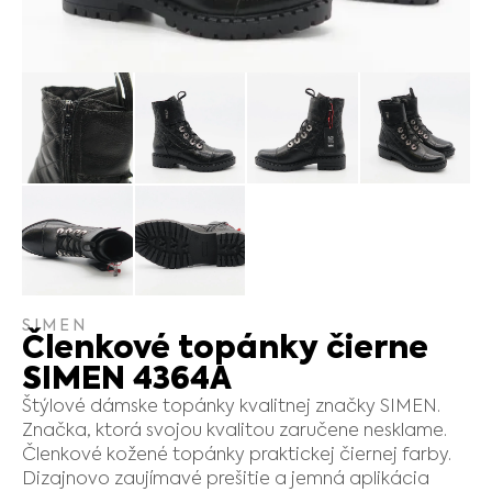
SIMEN
Členkové topánky čierne
SIMEN 4364A
Štýlové dámske topánky kvalitnej značky SIMEN.
Značka, ktorá svojou kvalitou zaručene nesklame.
Členkové kožené topánky praktickej čiernej farby.
Dizajnovo zaujímavé prešitie a jemná aplikácia