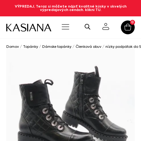
VÝPREDAJ, Teraz si môžete nájsť kvalitné kúsky v skvelých
výpredajových cenách. klikni TU.
0
Domov
/
Topánky
/
Dámske topánky
/
Členková obuv
/
nízky podpätok do 