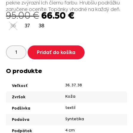
pekne zvýrazní ich čiernu farbu. Hrubšiu podrážku
zaručene oceníte. Topánky vhodné na každý deň.
66.50
€
95.00
€
36
37
38
Pridať do košíka
O produkte
36
,
37
,
38
Veľkosť
Koža
Zvršok
textil
Podšívka
Syntetika
Podošva
4 cm
Podpätok