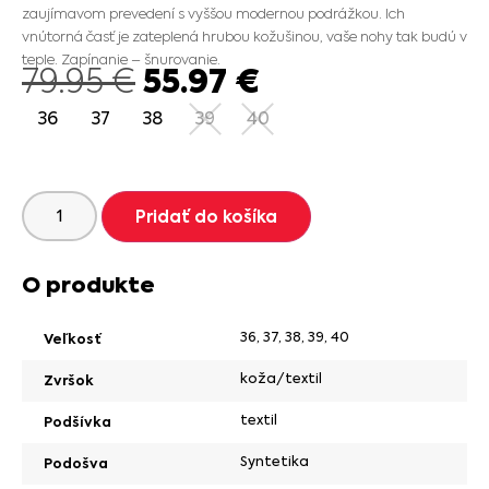
zaujímavom prevedení s vyššou modernou podrážkou. Ich
vnútorná časť je zateplená hrubou kožušinou, vaše nohy tak budú v
teple. Zapínanie – šnurovanie.
55.97
€
79.95
€
36
37
38
39
40
Pridať do košíka
O produkte
36
,
37
,
38
,
39
,
40
Veľkosť
koža/textil
Zvršok
textil
Podšívka
Syntetika
Podošva