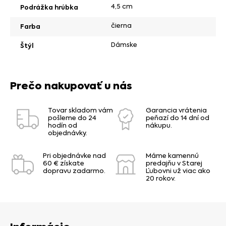
4,5 cm
Podrážka hrúbka
čierna
Farba
Dámske
Štýl
Prečo nakupovať u nás
Tovar skladom vám
Garancia vrátenia
pošleme do 24
peňazí do 14 dní od
hodín od
nákupu.
objednávky.
Pri objednávke nad
Máme kamennú
60 € získate
predajňu v Starej
dopravu zadarmo.
Ľubovni už viac ako
20 rokov.