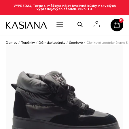
VÝPREDAJ, Teraz si môžete nájsť kvalitné kúsky v skvelých
výpredajových cenách. klikni TU.
0
Domov
/
Topánky
/
Dámske topánky
/
Športové
/ Členkové topánky čierne S