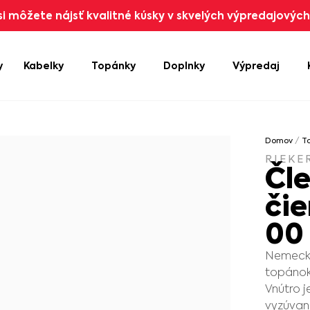
i môžete nájsť kvalitné kúsky v skvelých výpredajových 
y
Kabelky
Topánky
Doplnky
Výpredaj
Domov
/
T
RIEKE
Čl
či
00
Nemecká
topánok
Vnútro 
vyzúvan