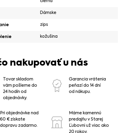
čierna
Dámske
zips
anie
kožušina
lenie
čo nakupovať u nás
Tovar skladom
Garancia vrátenia
vám pošleme do
peňazí do 14 dní
24 hodín od
od nákupu.
objednávky.
Pri objednávke nad
Máme kamennú
60 € získate
predajňu v Starej
dopravu zadarmo.
Ľubovni už viac ako
20 rokov.