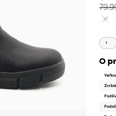
79.
37
O p
Veľko
Zvršo
Podší
Podoš