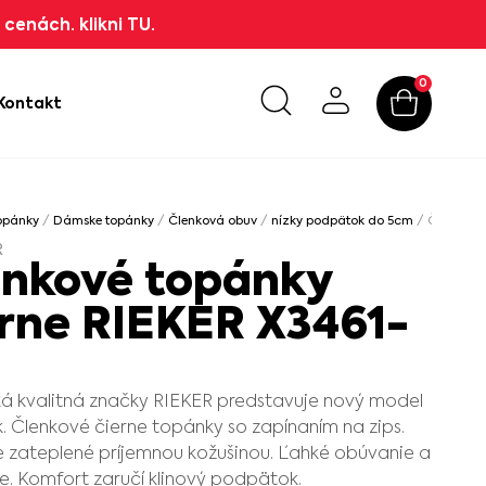
cenách. klikni TU.
0
Kontakt
opánky
/
Dámske topánky
/
Členková obuv
/
nízky podpätok do 5cm
/ Členkové 
R
enkové topánky
erne RIEKER X3461-
 kvalitná značky RIEKER predstavuje nový model
. Členkové čierne topánky so zapínaním na zips.
je zateplené príjemnou kožušinou. Ľahké obúvanie a
e. Komfort zaručí klinový podpätok.