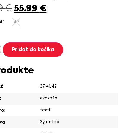
55.99
€
99
€
41
42
Pridať do košíka
rodukte
37
,
41
,
42
sť
ekokoža
k
textil
vka
Syntetika
va