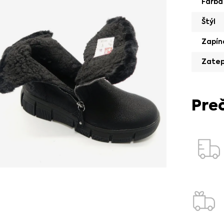
Farba
Štýl
Zapín
Zatep
Pre