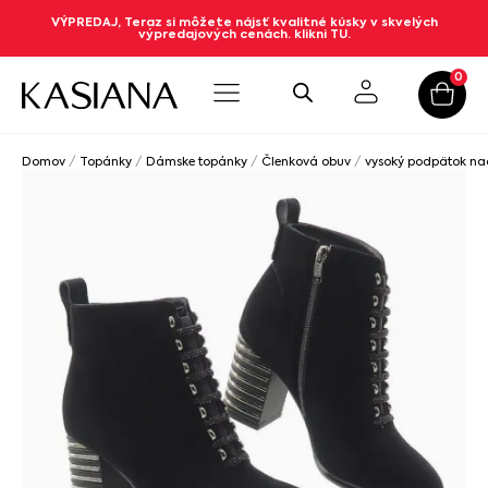
VÝPREDAJ, Teraz si môžete nájsť kvalitné kúsky v skvelých
výpredajových cenách. klikni TU.
0
Domov
/
Topánky
/
Dámske topánky
/
Členková obuv
/
vysoký podpätok n