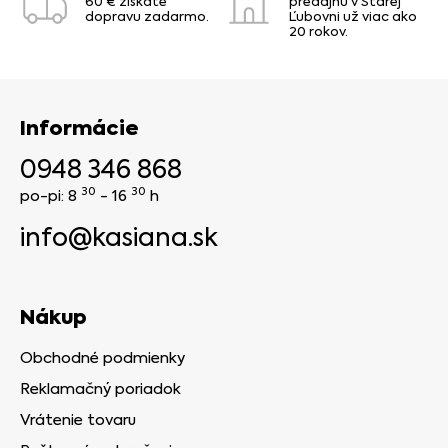
60 € získate
predajňu v Starej
dopravu zadarmo.
Ľubovni už viac ako
20 rokov.
Informácie
0948 346 868
30
30
po-pi: 8
- 16
h
info@kasiana.sk
Nákup
Obchodné podmienky
Reklamačný poriadok
Vrátenie tovaru