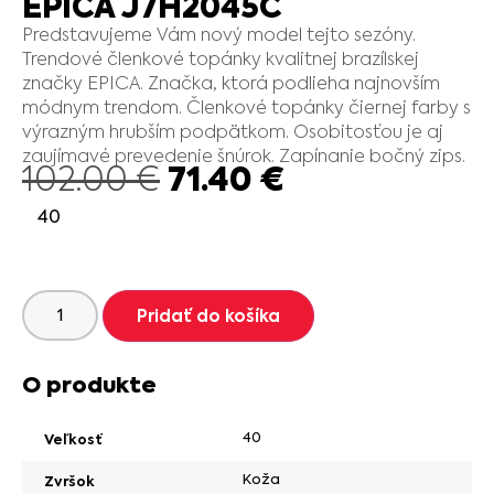
EPICA J7H2045C
Predstavujeme Vám nový model tejto sezóny.
Trendové členkové topánky kvalitnej brazílskej
značky EPICA. Značka, ktorá podlieha najnovším
módnym trendom. Členkové topánky čiernej farby s
výrazným hrubším podpätkom. Osobitosťou je aj
zaujímavé prevedenie šnúrok. Zapínanie bočný zips.
71.40
€
102.00
€
40
Pridať do košíka
O produkte
40
Veľkosť
Koža
Zvršok