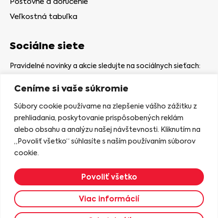
Poštovné a doručenie
Veľkostná tabuľka
Sociálne siete
Pravidelné novinky a akcie sledujte na sociálnych sieťach:
Ceníme si vaše súkromie
Súbory cookie používame na zlepšenie vášho zážitku z
prehliadania, poskytovanie prispôsobených reklám
alebo obsahu a analýzu našej návštevnosti. Kliknutím na
Kamenná predajňa
„Povoliť všetko“ súhlasíte s naším používaním súborov
Nám. gen. Štefaníka 7
cookie.
06401 Stará Ľubovňa
Povoliť všetko
Zobraziť na mape
Viac informácií
2023 © KASIANA