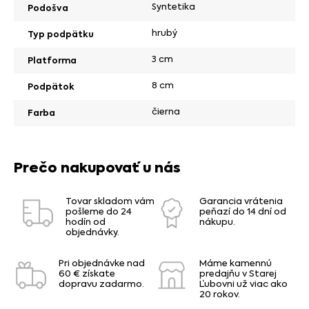
Syntetika
Podošva
hrubý
Typ podpätku
3 cm
Platforma
8 cm
Podpätok
čierna
Farba
Prečo nakupovať u nás
Tovar skladom vám
Garancia vrátenia
pošleme do 24
peňazí do 14 dní od
hodín od
nákupu.
objednávky.
Pri objednávke nad
Máme kamennú
60 € získate
predajňu v Starej
dopravu zadarmo.
Ľubovni už viac ako
20 rokov.