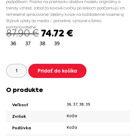
podpätkom. Pracka na priehlavku dodáva modelu originálny a
trendy vzhľad, zatiaľ čo kovové cvočky po bokoch podčiarkujú ich
remeselné spracovanie. Ideálny kúsok na každodenné nosenie aj
štýlové výlety do mesta – pohodlné, výrazné a ľahko
kombinovateľné.
74.72
€
87.90
€
36
37
38
39
Pridať do košíka
O produkte
36
,
37
,
38
,
39
Veľkosť
Koža
Zvršok
Koža
Podšívka