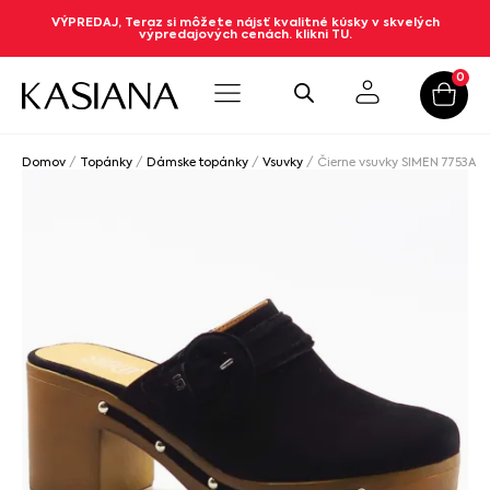
VÝPREDAJ, Teraz si môžete nájsť kvalitné kúsky v skvelých
výpredajových cenách. klikni TU.
0
Domov
/
Topánky
/
Dámske topánky
/
Vsuvky
/ Čierne vsuvky SIMEN 7753A