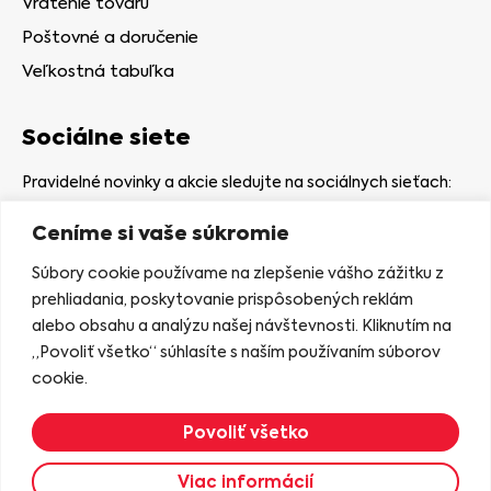
Vrátenie tovaru
Poštovné a doručenie
Veľkostná tabuľka
Sociálne siete
Pravidelné novinky a akcie sledujte na sociálnych sieťach:
Ceníme si vaše súkromie
Súbory cookie používame na zlepšenie vášho zážitku z
prehliadania, poskytovanie prispôsobených reklám
alebo obsahu a analýzu našej návštevnosti. Kliknutím na
Kamenná predajňa
„Povoliť všetko“ súhlasíte s naším používaním súborov
Nám. gen. Štefaníka 7
cookie.
06401 Stará Ľubovňa
Povoliť všetko
Zobraziť na mape
Viac informácií