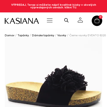
VÝPREDAJ, Teraz si môžete nájsť kvalitné kúsky v skvelých
výpredajových cenách. klikni TU.
0
Domov
/
Topánky
/
Dámske topánky
/
Vsuvky
/ Čierne vsuvky EVENTO 8320