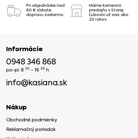
Pri objednávke nad
Máme kamennú
60 € získate
predajňu v Starej
dopravu zadarmo.
Ľubovni už viac ako
20 rokov.
Informácie
0948 346 868
30
30
po-pi: 8
- 16
h
info@kasiana.sk
Nákup
Obchodné podmienky
Reklamačný poriadok