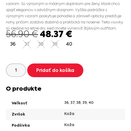
vzorom. Sú výrazným a módnym doplnkom pre ženy, ktoré chcú
spojiť eleganciu s odvážnym dizajnom. Vyššia podrážka s
výrazným vzorom poskytuje pohodlie a zároveň opticky predlžuje
nohy, pričom zostáva stabilná a praktická na nosenie. Tieto vsuvky
sú ideálne na letné dni, keď chcete vyniknúť štýlovým outfitom.
48.37
€
56.90
€
36
37
38
39
40
Pridať do košíka
O produkte
36
,
37
,
38
,
39
,
40
Veľkosť
Koža
Zvršok
Koža
Podšívka