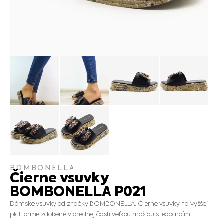
BOMBONELLA
Čierne vsuvky
BOMBONELLA P021
Dámske vsuvky od značky BOMBONELLA. Čierne vsuvky na vyššej
platforme zdobené v prednej časti veľkou mašľou s leopardím