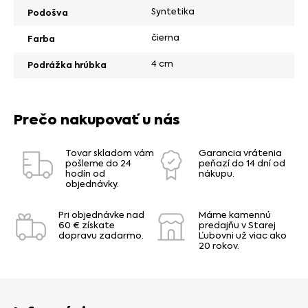
Syntetika
Podošva
čierna
Farba
4 cm
Podrážka hrúbka
Prečo nakupovať u nás
Tovar skladom vám
Garancia vrátenia
pošleme do 24
peňazí do 14 dní od
hodín od
nákupu.
objednávky.
Pri objednávke nad
Máme kamennú
60 € získate
predajňu v Starej
dopravu zadarmo.
Ľubovni už viac ako
20 rokov.