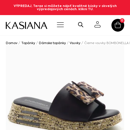
VÝPREDAJ, Teraz si môžete nájsť kvalitné kúsky v skvelých
výpredajových cenách. klikni TU.
0
Domov
/
Topánky
/
Dámske topánky
/
Vsuvky
/ Čierne vsuvky BOMBONELLA 