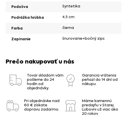
Syntetika
Podošva
4,5 cm
Podrážka hrúbka
čierna
Farba
šnurovanie+bočný zips
Zapínanie
Prečo nakupovať u nás
Tovar skladom vám
Garancia vrátenia
pošleme do 24
peňazí do 14 dní od
hodín od
nákupu.
objednávky.
Pri objednávke nad
Máme kamennú
60 € získate
predajňu v Starej
dopravu zadarmo.
Ľubovni už viac ako
20 rokov.