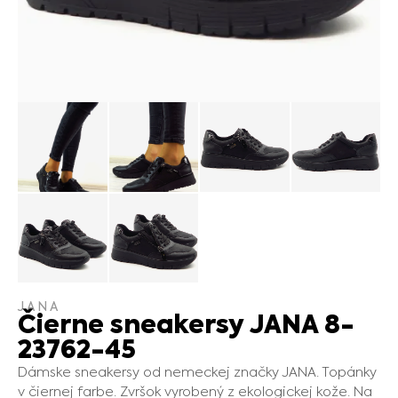
JANA
Čierne sneakersy JANA 8-
23762-45
Dámske sneakersy od nemeckej značky JANA. Topánky
v čiernej farbe. Zvršok vyrobený z ekologickej kože. Na