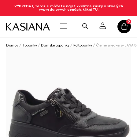
VÝPREDAJ, Teraz si môžete nájsť kvalitné kúsky v skvelých
výpredajových cenách. klikni TU.
0
Domov
/
Topánky
/
Dámske topánky
/
Poltopánky
/ Čierne sneakersy JANA 8