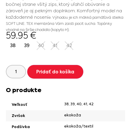
bočnej strane všitý zips, ktorý uľahčí obúvanie a
zároveň je aj pekným doplnkom. Komfortný model na
každodenné noseni
e. Výhodou je ich mäkká pamäťová stielka
SOFT LINE. TEX membrána Vám zaisti pocit sucha. Topánky
vhodné na širšie chodidlo (kopyto H).
59.95
€
38
39
40
41
42
Pridať do košíka
O produkte
38
,
39
,
40
,
41
,
42
Veľkosť
ekokoža
Zvršok
ekokoža/textil
Podšívka