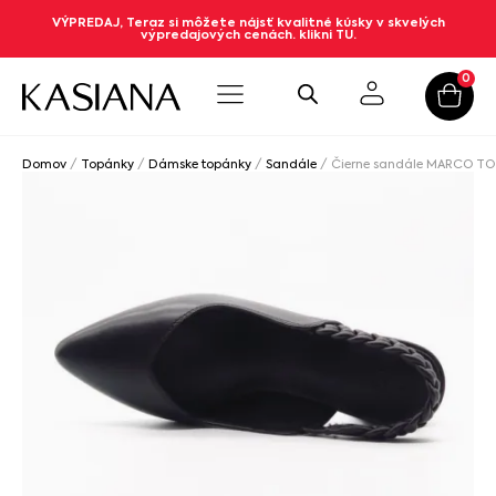
VÝPREDAJ, Teraz si môžete nájsť kvalitné kúsky v skvelých
výpredajových cenách. klikni TU.
0
Domov
/
Topánky
/
Dámske topánky
/
Sandále
/ Čierne sandále MARCO TO