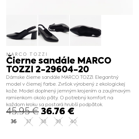
MARCO TOZZI
Čierne sandále MARCO
TOZZI 2-29604-20
Dámske čierne sandále MARCO TOZZI. Elegantný
model v čiernej farbe. Zvršok výrobený z ekologickej
kože. Model doplnený jemným krojením a zaujímavým
ramienkom okolo päty. O potrebný komfort na
každom kroku sa postará hrubší podpätok.
36.76
€
45.95
€
36
37
38
39
40