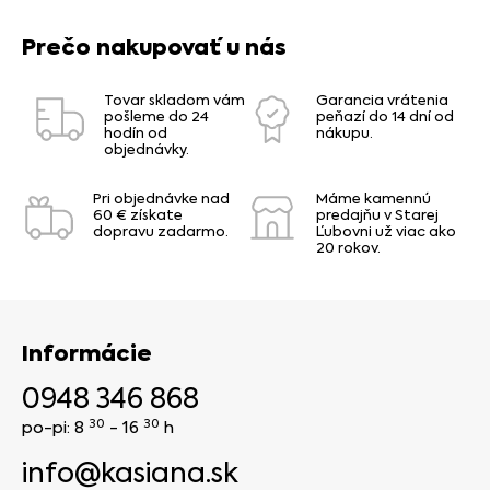
Prečo nakupovať u nás
Tovar skladom vám
Garancia vrátenia
pošleme do 24
peňazí do 14 dní od
hodín od
nákupu.
objednávky.
Pri objednávke nad
Máme kamennú
60 € získate
predajňu v Starej
dopravu zadarmo.
Ľubovni už viac ako
20 rokov.
Informácie
0948 346 868
30
30
po-pi: 8
- 16
h
info@kasiana.sk