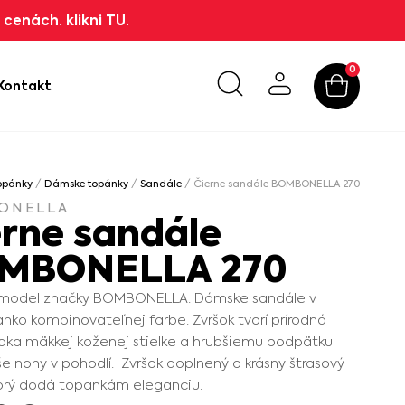
cenách. klikni TU.
0
Kontakt
opánky
/
Dámske topánky
/
Sandále
/ Čierne sandále BOMBONELLA 270
ONELLA
erne sandále
MBONELLA 270
ý model značky BOMBONELLA. Dámske sandále v
ľahko kombinovateľnej farbe. Zvršok tvorí prírodná
aka mäkkej koženej stielke a hrubšiemu podpätku
e nohy v pohodlí. Zvršok doplnený o krásny štrasový
torý dodá topankám eleganciu.