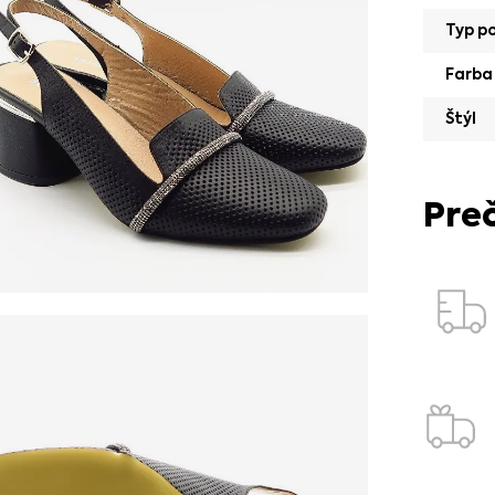
Typ p
Farba
Štýl
Pre