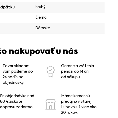
hrubý
odpätku
čierna
Dámske
čo nakupovať u nás
Tovar skladom
Garancia vrátenia
vám pošleme do
peňazí do 14 dní
24 hodín od
od nákupu.
objednávky.
Pri objednávke nad
Máme kamennú
60 € získate
predajňu v Starej
dopravu zadarmo.
Ľubovni už viac ako
20 rokov.