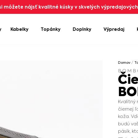
i môžete nájsť kvalitné kúsky v skvelých výpredajových 
y
Kabelky
Topánky
Doplnky
Výpredaj
Domov
/
T
BOMB
Či
BO
Kvalitn
čiernej 
koža. Vď
budú vaš
pásik, k