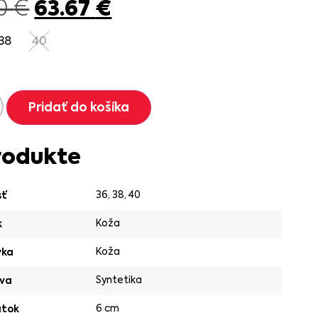
63.67
€
90
€
38
40
Pridať do košíka
rodukte
36
,
38
,
40
sť
Koža
k
Koža
vka
Syntetika
va
6 cm
ätok