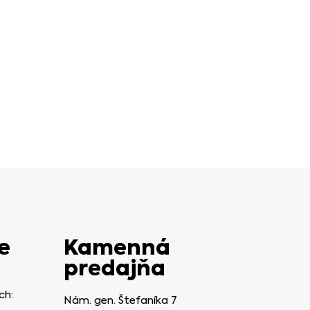
e
Kamenná
predajňa
ch:
Nám. gen. Štefaníka 7