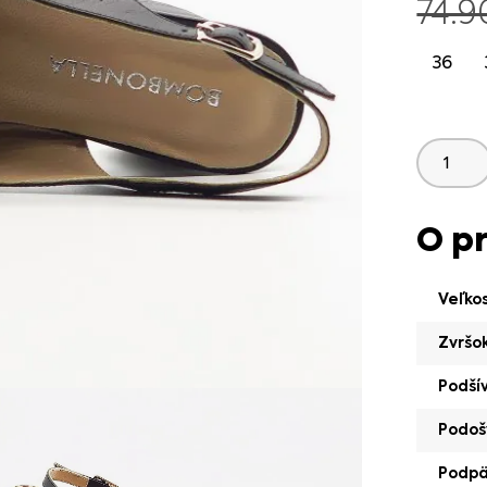
74.
36
O p
Veľko
Zvršo
Podší
Podoš
Podp