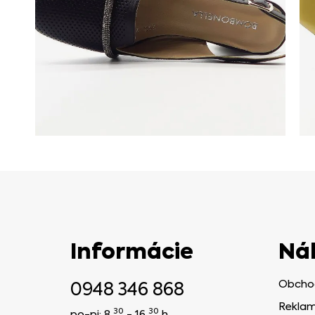
Informácie
Ná
0948 346 868
Obcho
Reklam
30
30
po-pi: 8
- 16
h