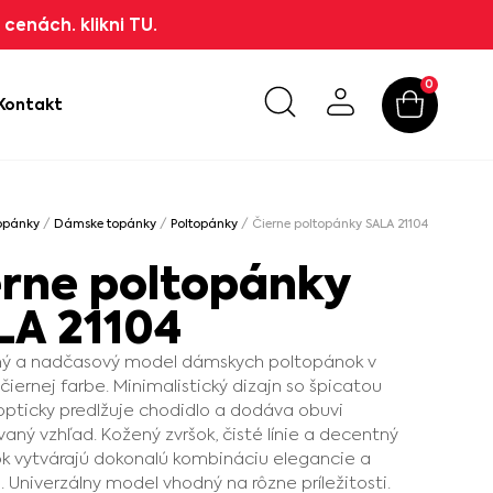
cenách. klikni TU.
0
Kontakt
opánky
/
Dámske topánky
/
Poltopánky
/ Čierne poltopánky SALA 21104
erne poltopánky
LA 21104
ný a nadčasový model dámskych poltopánok v
 čiernej farbe. Minimalistický dizajn so špicatou
opticky predlžuje chodidlo a dodáva obuvi
ovaný vzhľad. Kožený zvršok, čisté línie a decentný
 vytvárajú dokonalú kombináciu elegancie a
. Univerzálny model vhodný na rôzne príležitosti.