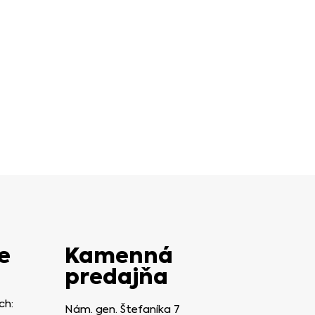
e
Kamenná
predajňa
ch:
Nám. gen. Štefaníka 7