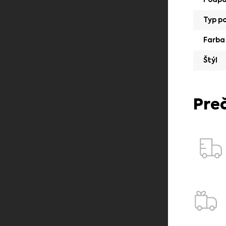
Typ p
Farba
Štýl
Pre