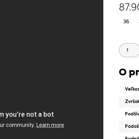
87.
36
O p
Veľko
Zvršo
Podší
Podoš
Podp