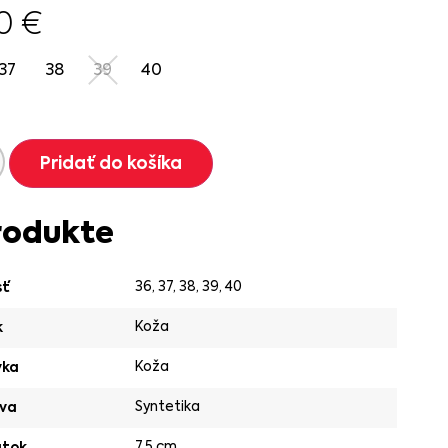
90
€
37
38
39
40
Pridať do košíka
rodukte
36
,
37
,
38
,
39
,
40
sť
Koža
k
Koža
vka
Syntetika
va
7,5 cm
ätok