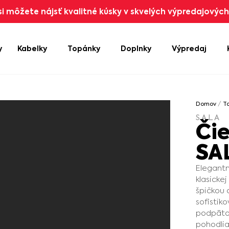
i môžete nájsť kvalitné kúsky v skvelých výpredajových 
y
Kabelky
Topánky
Doplnky
Výpredaj
Domov
/
T
SALA
Či
SA
Elegant
klasickej
špičkou 
sofistik
podpätok
pohodlia