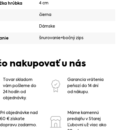
4 cm
žka hrúbka
čierna
Dámske
šnurovanie+bočný zips
anie
čo nakupovať u nás
Tovar skladom
Garancia vrátenia
vám pošleme do
peňazí do 14 dní
24 hodín od
od nákupu.
objednávky.
Pri objednávke nad
Máme kamennú
60 € získate
predajňu v Starej
dopravu zadarmo.
Ľubovni už viac ako