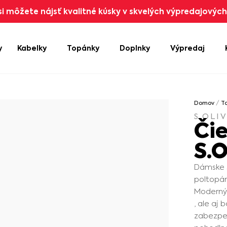
i môžete nájsť kvalitné kúsky v skvelých výpredajových 
y
Kabelky
Topánky
Doplnky
Výpredaj
Domov
/
T
S.OLI
Či
S.
Dámske s
poltopán
Moderný 
, ale aj
zabezpeč