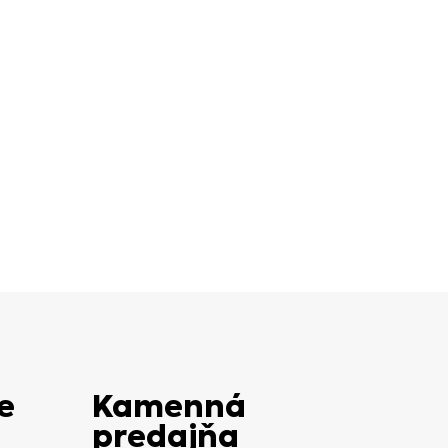
e
Kamenná
predajňa