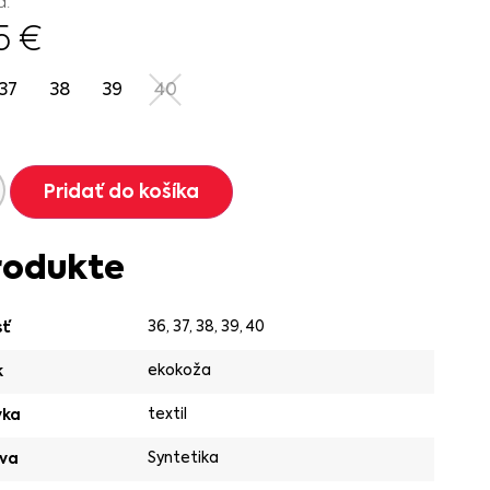
á.
95
€
37
38
39
40
Pridať do košíka
rodukte
36
,
37
,
38
,
39
,
40
sť
ekokoža
k
textil
vka
Syntetika
va