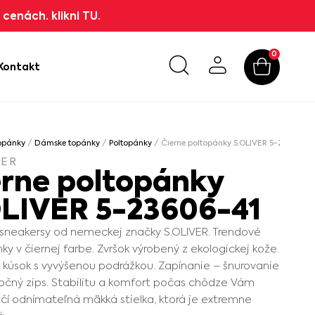
cenách. klikni TU.
0
Kontakt
opánky
/
Dámske topánky
/
Poltopánky
/ Čierne poltopánky S.OLIVER 5-23606-41
VER
erne poltopánky
OLIVER 5-23606-41
neakersy od nemeckej značky S.OLIVER. Trendové
ky v čiernej farbe. Zvršok výrobený z ekologickej kože.
kúsok s vyvýšenou podrážkou. Zapínanie – šnurovanie
 bočný zips. Stabilitu a komfort počas chôdze Vám
í odnímateľná mäkká stielka, ktorá je extremne