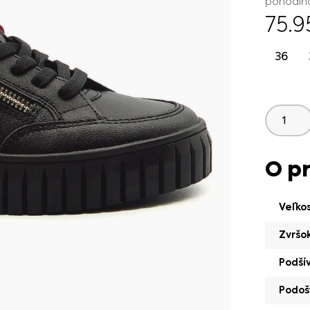
pohodln
75.
36
O p
Veľko
Zvršo
Podší
Podoš