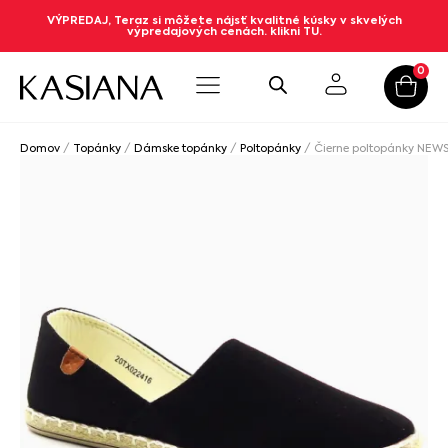
VÝPREDAJ, Teraz si môžete nájsť kvalitné kúsky v skvelých
výpredajových cenách. klikni TU.
0
Domov
/
Topánky
/
Dámske topánky
/
Poltopánky
/ Čierne poltopánky NEWS