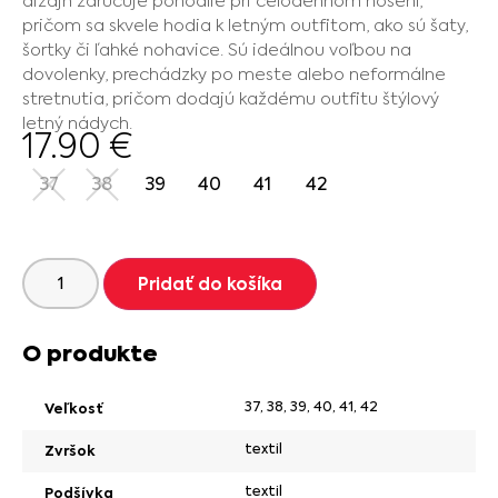
dizajn zaručuje pohodlie pri celodennom nosení,
pričom sa skvele hodia k letným outfitom, ako sú šaty,
šortky či ľahké nohavice. Sú ideálnou voľbou na
dovolenky, prechádzky po meste alebo neformálne
stretnutia, pričom dodajú každému outfitu štýlový
letný nádych.
17.90
€
37
38
39
40
41
42
Pridať do košíka
O produkte
37
,
38
,
39
,
40
,
41
,
42
Veľkosť
textil
Zvršok
textil
Podšívka