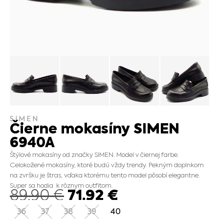
SIMEN
Čierne mokasíny SIMEN
6940A
Štýlové mokasíny od značky SIMEN. Model v čiernej farbe.
Celokožené mokasíny, ktoré budú vždy trendy. Pekným doplnkom
na zvršku je štras, vďaka ktorému tento model pôsobí elegantne.
Super sa hodia k rôznym outfitom.
71.92
€
89.90
€
36
37
38
39
40