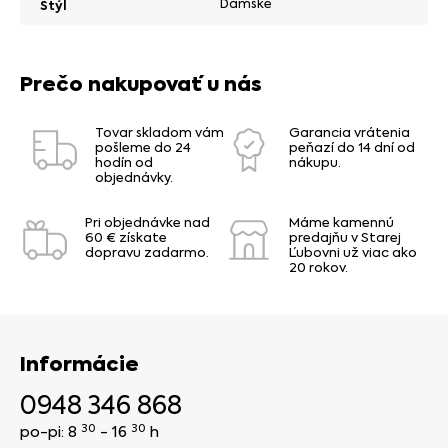
Dámske
Štýl
Prečo nakupovať u nás
Tovar skladom vám
Garancia vrátenia
pošleme do 24
peňazí do 14 dní od
hodín od
nákupu.
objednávky.
Pri objednávke nad
Máme kamennú
60 € získate
predajňu v Starej
dopravu zadarmo.
Ľubovni už viac ako
20 rokov.
Informácie
0948 346 868
30
30
po-pi: 8
- 16
h