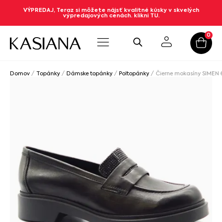
VÝPREDAJ, Teraz si môžete nájsť kvalitné kúsky v skvelých
výpredajových cenách. klikni TU.
0
Domov
/
Topánky
/
Dámske topánky
/
Poltopánky
/ Čierne mokasíny SIMEN