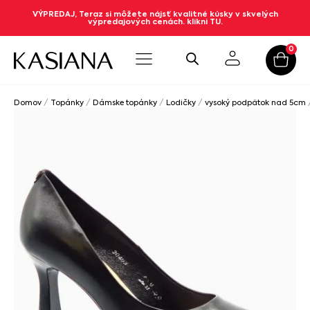
VÝPREDAJ, Teraz si môžete nájsť kvalitné kúsky v skvelých
výpredajových cenách. klikni TU.
0
Domov
/
Topánky
/
Dámske topánky
/
Lodičky
/
vysoký podpätok nad 5cm
/