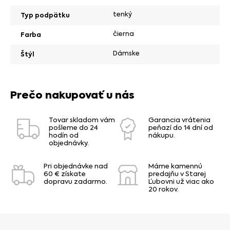
tenký
Typ podpätku
čierna
Farba
Dámske
Štýl
Prečo nakupovať u nás
Tovar skladom vám
Garancia vrátenia
pošleme do 24
peňazí do 14 dní od
hodín od
nákupu.
objednávky.
Pri objednávke nad
Máme kamennú
60 € získate
predajňu v Starej
dopravu zadarmo.
Ľubovni už viac ako
20 rokov.