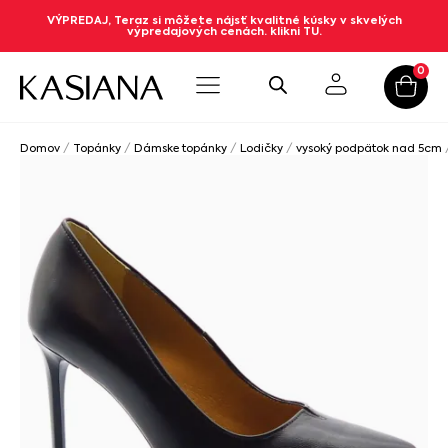
VÝPREDAJ, Teraz si môžete nájsť kvalitné kúsky v skvelých
výpredajových cenách. klikni TU.
0
Domov
/
Topánky
/
Dámske topánky
/
Lodičky
/
vysoký podpätok nad 5cm
/