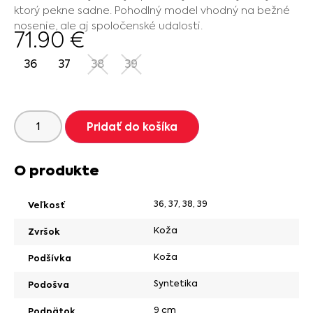
ktorý pekne sadne. Pohodlný model vhodný na bežné
nosenie, ale aj spoločenské udalosti.
71.90
€
36
37
38
39
Pridať do košíka
O produkte
36
,
37
,
38
,
39
Veľkosť
Koža
Zvršok
Koža
Podšívka
Syntetika
Podošva
9 cm
Podpätok