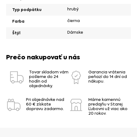
hrubý
Typ podpätku
čierna
Farba
Dámske
Štýl
Prečo nakupovať u nás
Tovar skladom vám
Garancia vrátenia
pošleme do 24
peňazí do 14 dní od
hodín od
nákupu.
objednávky.
Pri objednávke nad
Máme kamennú
60 € získate
predajňu v Starej
dopravu zadarmo.
Ľubovni už viac ako
20 rokov.