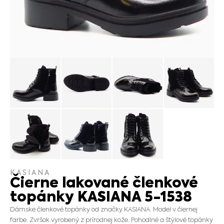
KASIANA
Čierne lakované členkové
topánky KASIANA 5-1538
Dámske členkové topánky od značky KASIANA. Model v čiernej
farbe. Zvršok vyrobený z prírodnej kože. Pohodlné a štýlové topánky