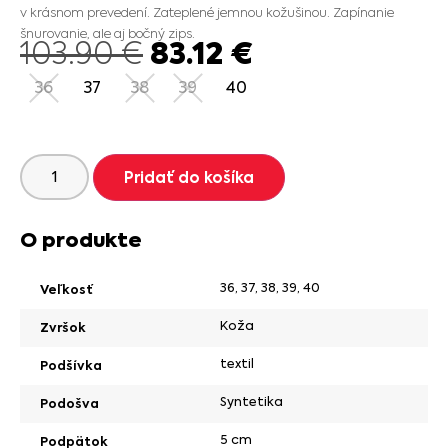
v krásnom prevedení. Zateplené jemnou kožušinou. Zapínanie
šnurovanie, ale aj bočný zips.
83.12
€
103.90
€
36
37
38
39
40
Pridať do košíka
O produkte
36
,
37
,
38
,
39
,
40
Veľkosť
Koža
Zvršok
textil
Podšívka
Syntetika
Podošva
5 cm
Podpätok