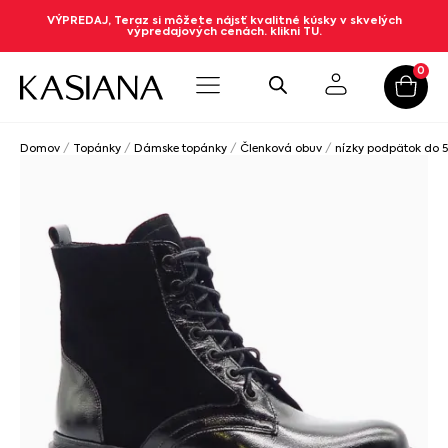
VÝPREDAJ, Teraz si môžete nájsť kvalitné kúsky v skvelých
výpredajových cenách. klikni TU.
0
Domov
/
Topánky
/
Dámske topánky
/
Členková obuv
/
nízky podpätok do 