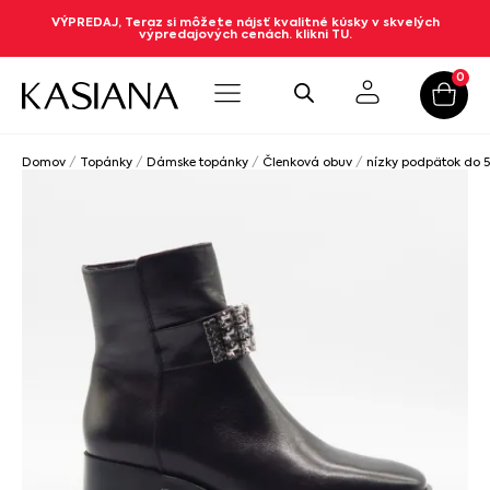
VÝPREDAJ, Teraz si môžete nájsť kvalitné kúsky v skvelých
výpredajových cenách. klikni TU.
0
Domov
/
Topánky
/
Dámske topánky
/
Členková obuv
/
nízky podpätok do 