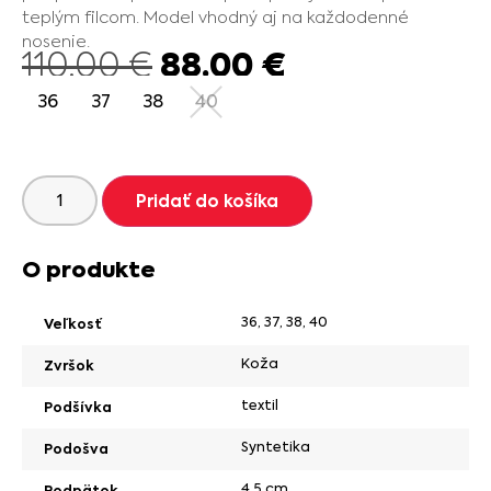
teplým filcom. Model vhodný aj na každodenné
nosenie.
88.00
€
110.00
€
36
37
38
40
Pridať do košíka
O produkte
36
,
37
,
38
,
40
Veľkosť
Koža
Zvršok
textil
Podšívka
Syntetika
Podošva
4,5 cm
Podpätok