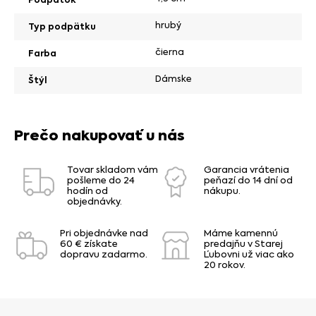
hrubý
Typ podpätku
čierna
Farba
Dámske
Štýl
Prečo nakupovať u nás
Tovar skladom vám
Garancia vrátenia
pošleme do 24
peňazí do 14 dní od
hodín od
nákupu.
objednávky.
Pri objednávke nad
Máme kamennú
60 € získate
predajňu v Starej
dopravu zadarmo.
Ľubovni už viac ako
20 rokov.