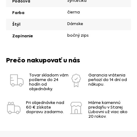
Syntetika
Podošva
čierna
Farba
Dámske
Štýl
bočný zips
Zapínanie
Prečo nakupovať u nás
Tovar skladom vám
Garancia vrátenia
pošleme do 24
peňazí do 14 dní od
hodín od
nákupu.
objednávky.
Pri objednávke nad
Máme kamennú
60 € získate
predajňu v Starej
dopravu zadarmo.
Ľubovni už viac ako
20 rokov.