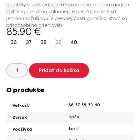
gombíky a béžová podrážka dodáva celému modelu
štýl. Vhodné aj na chladnejšie dní. Zateplené sú
jemnou kožušinou. V prednej časti gumička, ktorá sa
prispôsobí na priehlavku.
85.90
€
36
37
38
39
40
Pridať do košíka
O produkte
36
,
37
,
38
,
39
,
40
Veľkosť
Koža
Zvršok
textil
Podšívka