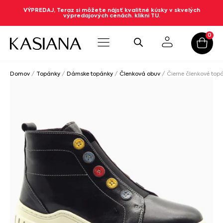
VÝPREDAJ, Teraz si môžete nájsť kvalitné kúsky v skvelých
výpredajových cenách. klikni TU.
0
Domov
/
Topánky
/
Dámske topánky
/
Členková obuv
/ Čierne členkové top