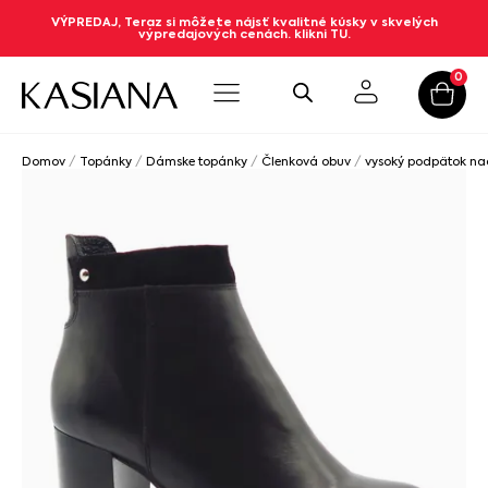
VÝPREDAJ, Teraz si môžete nájsť kvalitné kúsky v skvelých
výpredajových cenách. klikni TU.
0
Domov
/
Topánky
/
Dámske topánky
/
Členková obuv
/
vysoký podpätok n