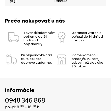
Dámske
Štýl
Prečo nakupovať u nás
Tovar skladom vám
Garancia vrátenia
pošleme do 24
peňazí do 14 dní od
hodín od
nákupu.
objednávky.
Pri objednávke nad
Máme kamennú
60 € získate
predajňu v Starej
dopravu zadarmo.
Ľubovni už viac ako
20 rokov.
Informácie
0948 346 868
30
30
po-pi: 8
- 16
h