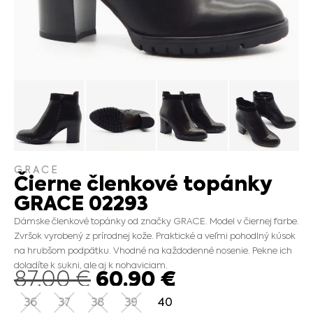
GRACE
Čierne členkové topánky
GRACE 02293
Dámske členkové topánky od značky GRACE. Model v čiernej farbe.
Zvršok vyrobený z prírodnej kože. Praktické a veľmi pohodlný kúsok
na hrubšom podpätku. Vhodné na každodenné nosenie. Pekne ich
doladíte k sukni, ale aj k nohaviciam.
60.90
€
87.00
€
36
37
38
39
40