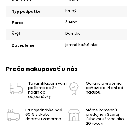
Podpätok
hrubý
Typ podpätku
čierna
Farba
Dámske
Štýl
jemná kožušinka
Zateplenie
Prečo nakupovať u nás
Tovar skladom vám
Garancia vrátenia
pošleme do 24
peňazí do 14 dní od
hodín od
nákupu.
objednávky.
Pri objednávke nad
Máme kamennú
60 € získate
predajňu v Starej
dopravu zadarmo.
Ľubovni už viac ako
20 rokov.