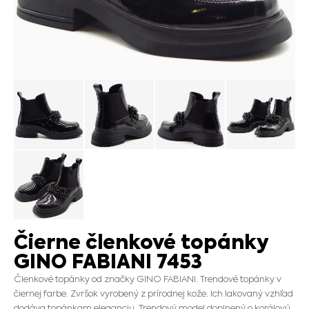
Čierne členkové topánky
GINO FABIANI 7453
Členkové topánky od značky GINO FABIANI. Trendové topánky v
čiernej farbe. Zvršok vyrobený z prírodnej kože. Ich lakovaný vzhľad
dodáva topánkam eleganciu. Trendový model doplnený o korálovú