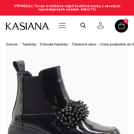
VÝPREDAJ, Teraz si môžete nájsť kvalitné kúsky v skvelých
výpredajových cenách. klikni TU.
0
Domov
/
Topánky
/
Dámske topánky
/
Členková obuv
/
nízky podpätok do 