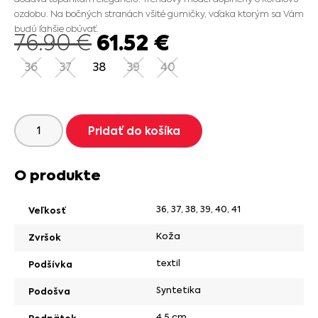
ozdobu. Na bočných stranách všité gumičky, vďaka ktorým sa Vám
budú ľahšie obúvať.
61.52
€
76.90
€
36
37
38
39
40
Pridať do košíka
O produkte
36
,
37
,
38
,
39
,
40
,
41
Veľkosť
Koža
Zvršok
textil
Podšívka
Syntetika
Podošva
4,5 cm