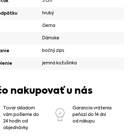
5 cm
ätok
hrubý
odpätku
čierna
Dámske
bočný zips
anie
jemná kožušinka
lenie
čo nakupovať u nás
Tovar skladom
Garancia vrátenia
vám pošleme do
peňazí do 14 dní
24 hodín od
od nákupu.
objednávky.