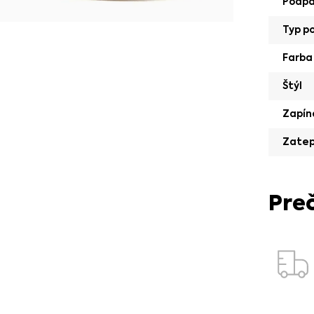
Podp
Typ p
Farba
Štýl
Zapín
Zatep
Pre