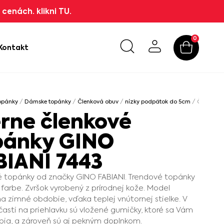
cenách. klikni TU.
0
Kontakt
opánky
/
Dámske topánky
/
Členková obuv
/
nízky podpätok do 5cm
/ Čierne čl
erne členkové
pánky GINO
BIANI 7443
 topánky od značky GINO FABIANI. Trendové topánky
j farbe. Zvršok vyrobený z prírodnej kože. Model
na zimné obdobie, vďaka teplej vnútornej stielke. V
časti na priehlavku sú vložené gumičky, ktoré sa Vám
bia, a zároveň sú aj pekným doplnkom.