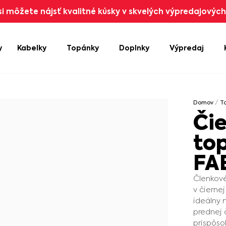
i môžete nájsť kvalitné kúsky v skvelých výpredajových 
y
Kabelky
Topánky
Doplnky
Výpredaj
Domov
/
T
Či
to
FA
Členkové
v čierne
ideálny 
prednej 
prispôso