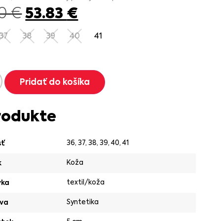
53.83
€
90
€
37
38
39
40
41
Pridať do košíka
rodukte
36
,
37
,
38
,
39
,
40
,
41
sť
Koža
k
textil/koža
vka
Syntetika
va