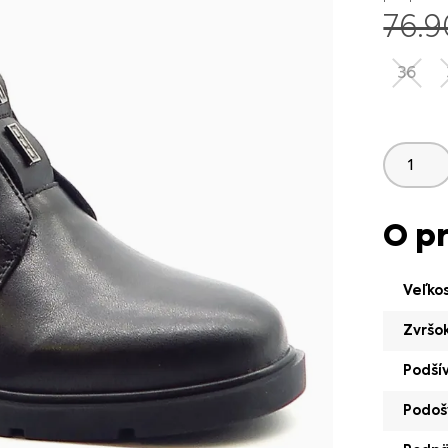
76.
36
O p
Veľko
Zvršo
Podší
Podoš