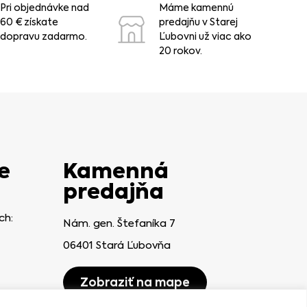
Pri objednávke nad
Máme kamennú
60 € získate
predajňu v Starej
dopravu zadarmo.
Ľubovni už viac ako
20 rokov.
e
Kamenná
predajňa
ch:
Nám. gen. Štefaníka 7
06401 Stará Ľubovňa
Zobraziť na mape