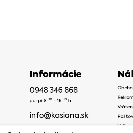
Informácie
Ná
0948 346 868
Obcho
Reklam
30
30
po-pi: 8
- 16
h
Vráten
info@kasiana.sk
Poštov
Veľkos
2024 © KASIANA