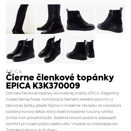
EPICA
Čierne členkové topánky
EPICA K3K370009
Dámske členkové topánky od kvalitnej značky EPICA. Elegantný
model čiernej farbe. Kombinácia čierneho lesklého povrchu a
lakovanej špičky pôsobí štýlovo a moderne. Na boku sa nachádza
ozdobný kovový detail, ktorý dodáva topánke luxusný vzhľad.
Zvršok tvorí prírodná koža. Stabilná klinová podošva zabezpečí
komfort pri nosení počas celého dňa. Vhodné na chladnejšie dni.
Zateplené jemnou kožušinou.