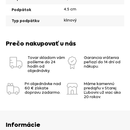
4,5 cm
Podpätok
klinový
Typ podpätku
Prečo nakupovať u nás
Tovar skladom vám
Garancia vrátenia
pošleme do 24
peňazí do 14 dní od
hodín od
nákupu.
objednávky.
Pri objednávke nad
Máme kamennú
60 € získate
predajňu v Starej
dopravu zadarmo.
Ľubovni už viac ako
20 rokov.
Informácie