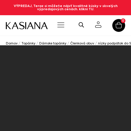
VÝPREDAJ, Teraz si môžete nájsť kvalitné kúsky v skvelých
výpredajových cenách. klikni TU.
0
Domov
/
Topánky
/
Dámske topánky
/
Členková obuv
/
nízky podpätok do 