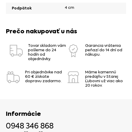
4 cm
Podpätok
Prečo nakupovať u nás
Tovar skladom vám
Garancia vrátenia
pošleme do 24
peňazí do 14 dní od
hodín od
nákupu.
objednávky.
Pri objednávke nad
Máme kamennú
60 € získate
predajňu v Starej
dopravu zadarmo.
Ľubovni už viac ako
20 rokov.
Informácie
0948 346 868