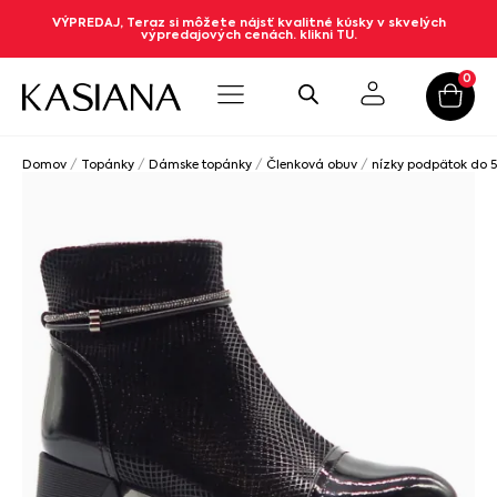
VÝPREDAJ, Teraz si môžete nájsť kvalitné kúsky v skvelých
výpredajových cenách. klikni TU.
0
Domov
/
Topánky
/
Dámske topánky
/
Členková obuv
/
nízky podpätok do 