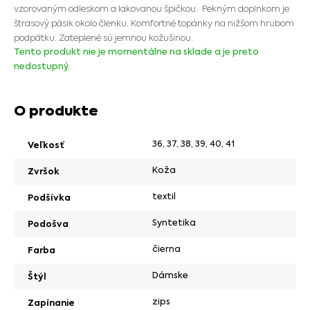
vzorovaným odleskom a lakovanou špičkou. Pekným doplnkom je
štrasový pásik okolo členku. Komfortné topánky na nižšom hrubom
podpätku. Zateplené sú jemnou kožušinou.
Tento produkt nie je momentálne na sklade a je preto
nedostupný.
O produkte
36
,
37
,
38
,
39
,
40
,
41
Veľkosť
Koža
Zvršok
textil
Podšívka
Syntetika
Podošva
čierna
Farba
Dámske
Štýl
zips
Zapínanie