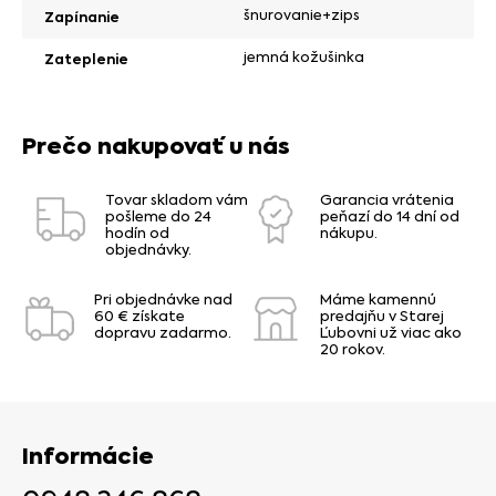
šnurovanie+zips
Zapínanie
jemná kožušinka
Zateplenie
Prečo nakupovať u nás
Tovar skladom vám
Garancia vrátenia
pošleme do 24
peňazí do 14 dní od
hodín od
nákupu.
objednávky.
Pri objednávke nad
Máme kamennú
60 € získate
predajňu v Starej
dopravu zadarmo.
Ľubovni už viac ako
20 rokov.
Informácie