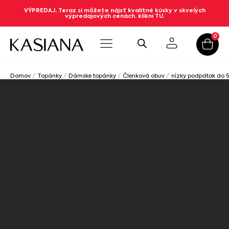
VÝPREDAJ, Teraz si môžete nájsť kvalitné kúsky v skvelých
výpredajových cenách. klikni TU.
0
Domov
/
Topánky
/
Dámske topánky
/
Členková obuv
/
nízky podpätok do 