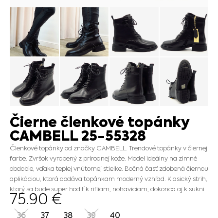
Čierne členkové topánky
CAMBELL 25-55328
Členkové topánky od značky CAMBELL. Trendové topánky v čiernej
farbe. Zvršok vyrobený z prírodnej kože. Model ideálny na zimné
obdobie, vďaka teplej vnútornej stielke. Bočná časť zdobená čiernou
aplikáciou, ktorá dodáva topánkam moderný vzhľad. Klasický strih,
ktorý sa bude super hodiť k rifliam, nohaviciam, dokonca aj k sukni.
75.90
€
36
37
38
39
40