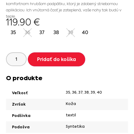
komfortnom hrubšom podpätku, ktorý je zdobený striebornou
aplikáciou. Ich vnútorná časť je zateplená, vaše nohy tak budú v
teple.
119.90
€
35
36
37
38
39
40
Pridať do košíka
O produkte
35
,
36
,
37
,
38
,
39
,
40
Veľkosť
Koža
Zvršok
textil
Podšívka
Syntetika
Podošva