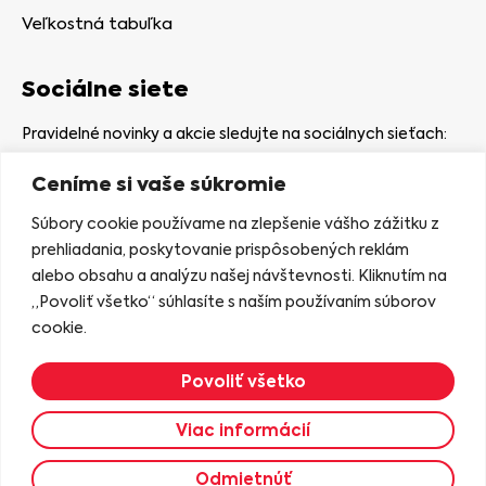
Veľkostná tabuľka
Sociálne siete
Pravidelné novinky a akcie sledujte na sociálnych sieťach:
Ceníme si vaše súkromie
Súbory cookie používame na zlepšenie vášho zážitku z
prehliadania, poskytovanie prispôsobených reklám
alebo obsahu a analýzu našej návštevnosti. Kliknutím na
Kamenná predajňa
„Povoliť všetko“ súhlasíte s naším používaním súborov
Nám. gen. Štefaníka 7
cookie.
06401 Stará Ľubovňa
Povoliť všetko
Zobraziť na mape
Viac informácií
2023 © KASIANA
Odmietnúť