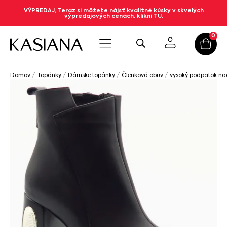
VÝPREDAJ, Teraz si môžete nájsť kvalitné kúsky v skvelých
výpredajových cenách. klikni TU.
0
Domov
/
Topánky
/
Dámske topánky
/
Členková obuv
/
vysoký podpätok n