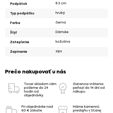
8,5 cm
Podpätok
hrubý
Typ podpätku
čierna
Farba
Dámske
Štýl
kožušina
Zateplenie
zips
Zapínanie
Prečo nakupovať u nás
Tovar skladom vám
Garancia vrátenia
pošleme do 24
peňazí do 14 dní od
hodín od
nákupu.
objednávky.
Pri objednávke nad
Máme kamennú
60 € získate
predajňu v Starej