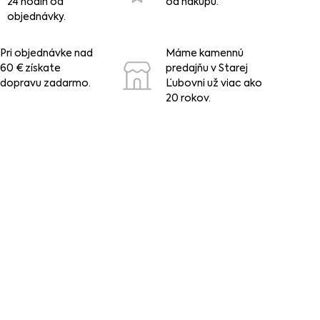
24 hodín od
od nákupu.
objednávky.
Pri objednávke nad
Máme kamennú
60 € získate
predajňu v Starej
dopravu zadarmo.
Ľubovni už viac ako
20 rokov.