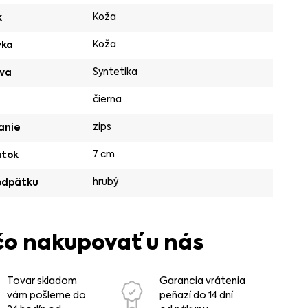
Koža
k
Koža
vka
Syntetika
va
čierna
zips
anie
7 cm
ätok
hrubý
odpätku
čo nakupovať u nás
Tovar skladom
Garancia vrátenia
vám pošleme do
peňazí do 14 dní