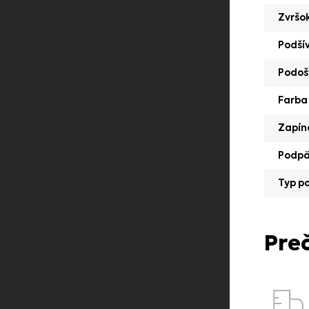
Zvršo
Podší
Podoš
Farba
Zapín
Podp
Typ p
Pre