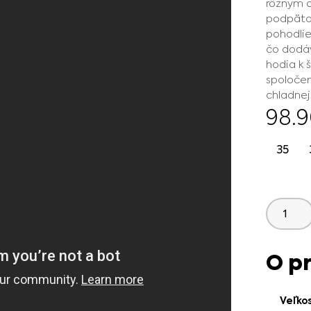
rôznym o
podpätok
pohodlie
čo dodáv
hodia k 
spoločen
chladnej
98.
35
O p
Veľko