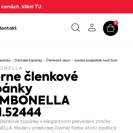
cenách. klikni TU.
0
Kontakt
opánky
/
Dámske topánky
/
Členková obuv
/
vysoký podpätok nad 5cm
/ Čierne
ONELLA
erne členkové
pánky
MBONELLA
1.52444
členkové topánky v elegantnom prevedení značky
LA. Model v praktickej čiernej farbe, ktorú zladíte k