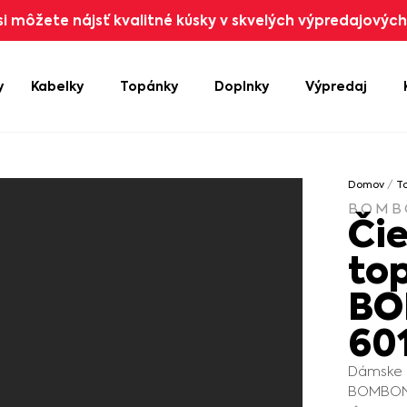
i môžete nájsť kvalitné kúsky v skvelých výpredajových 
y
Kabelky
Topánky
Doplnky
Výpredaj
Domov
/
T
BOMB
Či
to
BO
60
Dámske 
BOMBONEL