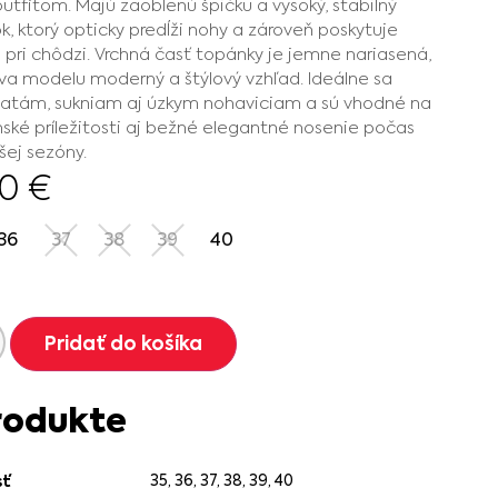
utfitom. Majú zaoblenú špičku a vysoký, stabilný
, ktorý opticky predĺži nohy a zároveň poskytuje
 pri chôdzi. Vrchná časť topánky je jemne nariasená,
a modelu moderný a štýlový vzhľad. Ideálne sa
šatám, sukniam aj úzkym nohaviciam a sú vhodné na
ské príležitosti aj bežné elegantné nosenie počas
šej sezóny.
90
€
36
37
38
39
40
Pridať do košíka
rodukte
35
,
36
,
37
,
38
,
39
,
40
sť