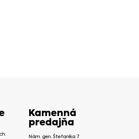
e
Kamenná
predajňa
ch:
Nám. gen. Štefaníka 7