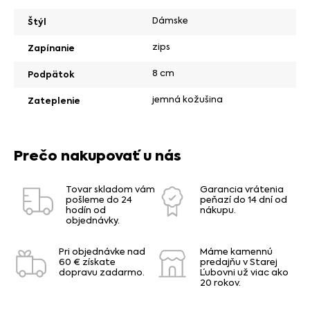
Dámske
Štýl
zips
Zapínanie
8 cm
Podpätok
jemná kožušina
Zateplenie
Prečo nakupovať u nás
Tovar skladom vám
Garancia vrátenia
pošleme do 24
peňazí do 14 dní od
hodín od
nákupu.
objednávky.
Pri objednávke nad
Máme kamennú
60 € získate
predajňu v Starej
dopravu zadarmo.
Ľubovni už viac ako
20 rokov.