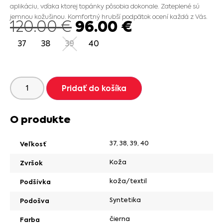
aplikáciu, vďaka ktorej topánky pôsobia dokonale. Zateplené sú
jemnou kožušinou. Komfortný hrubší podpätok ocení každá z Vás.
96.00
€
120.00
€
37
38
39
40
Pridať do košíka
O produkte
37
,
38
,
39
,
40
Veľkosť
Koža
Zvršok
koža/textil
Podšívka
Syntetika
Podošva
čierna
Farba