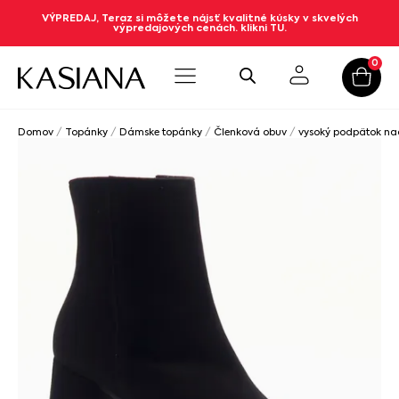
VÝPREDAJ, Teraz si môžete nájsť kvalitné kúsky v skvelých
výpredajových cenách. klikni TU.
0
Domov
/
Topánky
/
Dámske topánky
/
Členková obuv
/
vysoký podpätok n