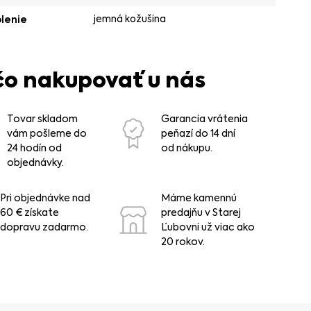
jemná kožušina
lenie
čo nakupovať u nás
Tovar skladom
Garancia vrátenia
vám pošleme do
peňazí do 14 dní
24 hodín od
od nákupu.
objednávky.
Pri objednávke nad
Máme kamennú
60 € získate
predajňu v Starej
dopravu zadarmo.
Ľubovni už viac ako
20 rokov.