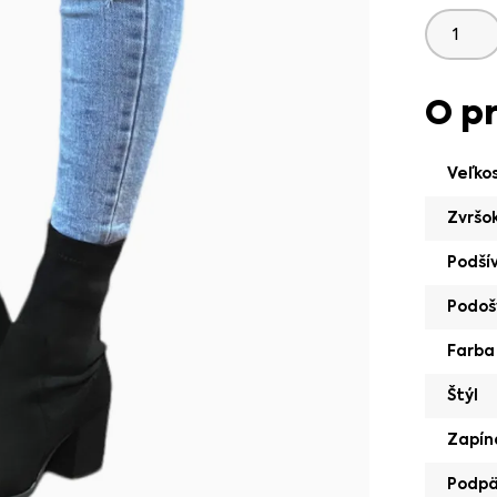
O p
Veľko
Zvršo
Podší
Podoš
Farba
Štýl
Zapín
Podp