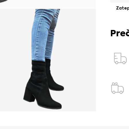
Zatep
Pre