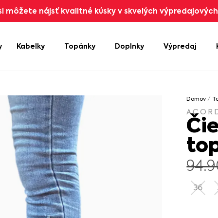
i môžete nájsť kvalitné kúsky v skvelých výpredajových 
y
Kabelky
Topánky
Doplnky
Výpredaj
Domov
/
T
ACOR
Či
to
94.
36