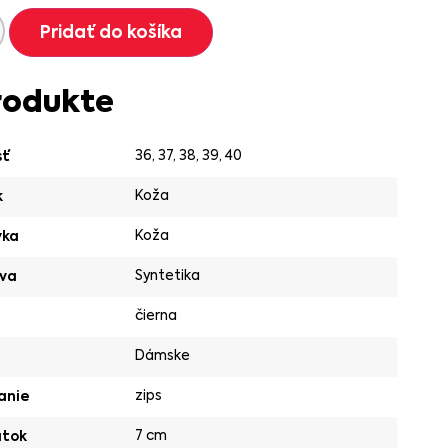
Pridať do košíka
rodukte
36
,
37
,
38
,
39
,
40
sť
Koža
k
Koža
vka
Syntetika
va
čierna
Dámske
zips
anie
7 cm
ätok