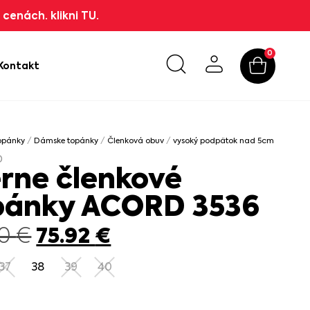
cenách. klikni TU.
0
Kontakt
opánky
/
Dámske topánky
/
Členková obuv
/
vysoký podpätok nad 5cm
/ Čierne
D
erne členkové
pánky ACORD 3536
75.92
€
90
€
37
38
39
40