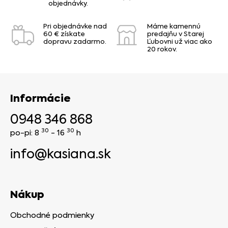
objednávky.
Pri objednávke nad
Máme kamennú
60 € získate
predajňu v Starej
dopravu zadarmo.
Ľubovni už viac ako
20 rokov.
Informácie
0948 346 868
30
30
po-pi: 8
- 16
h
info@kasiana.sk
Nákup
Obchodné podmienky