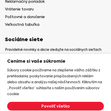
Reklamačný poriadok
Vrátenie tovaru
Poštovné a doručenie
Veľkostná tabuľka
Sociálne siete
Pravidelné novinky a akcie sledujte na sociálnych sieťach:
Ceníme si vaše súkromie
Súbory cookie používame na zlepšenie vášho zážitku z
prehliadania, poskytovanie prispôsobených reklám
alebo obsahu a analýzu našej návštevnosti. Kliknutím na
Kamenná predajňa
„Povoliť všetko“ súhlasíte s naším používaním súborov
Nám. gen. Štefaníka 7
cookie.
06401 Stará Ľubovňa
Povoliť všetko