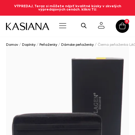
VÝPREDAJ, Teraz si môžete nájsť kvalitné kúsky v skvelých
výpredajových cenách. klikni TU.
0
Domov
/
Doplnky
/
Peňaženky
/
Dámske peňaženky
/ Čierna peňaženka LA