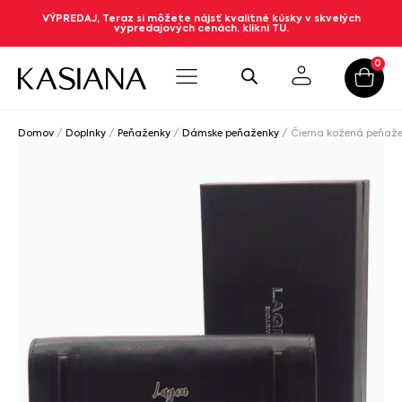
VÝPREDAJ, Teraz si môžete nájsť kvalitné kúsky v skvelých
výpredajových cenách. klikni TU.
0
Domov
/
Doplnky
/
Peňaženky
/
Dámske peňaženky
/ Čierna kožená peňaž