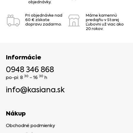
objednávky.
Pri objednávke nad
Máme kamennú
60 € získate
predajňu v Starej
dopravu zadarmo.
Ľubovni už viac ako
20 rokov.
Informácie
0948 346 868
30
30
po-pi: 8
- 16
h
info@kasiana.sk
Nákup
Obchodné podmienky