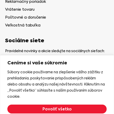
Reklamačný poriadok
Vrátenie tovaru
Poštovné a doručenie
Veľkostná tabuľka
Sociálne siete
Pravidelné novinky a akcie sledujte na sociálnych sieťach:
Ceníme si vaše súkromie
Súbory cookie používame na zlepšenie vášho zážitku z
prehliadania, poskytovanie prispôsobených reklám
alebo obsahu a analýzu našej návštevnosti. Kliknutím na
Kamenná predajňa
„Povoliť všetko“ súhlasíte s naším používaním súborov
Nám. gen. Štefaníka 7
cookie.
06401 Stará Ľubovňa
Povoliť všetko