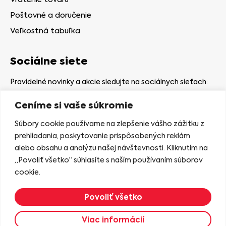
Poštovné a doručenie
Veľkostná tabuľka
Sociálne siete
Pravidelné novinky a akcie sledujte na sociálnych sieťach:
Ceníme si vaše súkromie
Súbory cookie používame na zlepšenie vášho zážitku z
prehliadania, poskytovanie prispôsobených reklám
alebo obsahu a analýzu našej návštevnosti. Kliknutím na
Kamenná predajňa
„Povoliť všetko“ súhlasíte s naším používaním súborov
Nám. gen. Štefaníka 7
cookie.
06401 Stará Ľubovňa
Povoliť všetko
Zobraziť na mape
Viac informácií