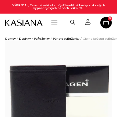
VÝPREDAJ, Teraz si môžete nájsť kvalitné kúsky v skvelých
výpredajových cenách. klikni TU.
0
Domov
/
Doplnky
/
Peňaženky
/
Pánske peňaženky
/ Čierna kožená peňaže