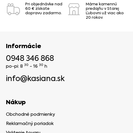
Pri objednávke nad
Máme kamennú
60 € získate
predajňu v Starej
dopravu zadarmo.
Ľubovni už viac ako
20 rokov.
Informácie
0948 346 868
30
30
po-pi: 8
- 16
h
info@kasiana.sk
Nákup
Obchodné podmienky
Reklamačný poriadok
Vrátenie tovaru