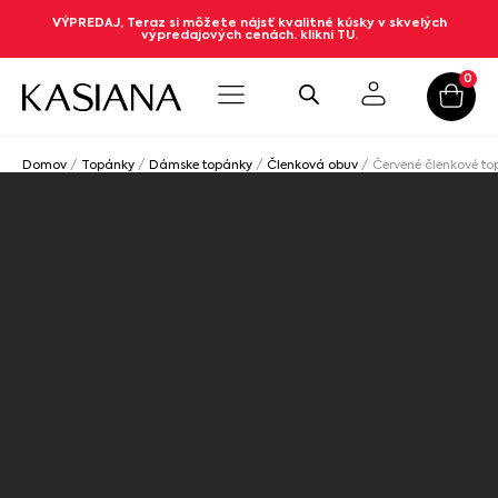
VÝPREDAJ, Teraz si môžete nájsť kvalitné kúsky v skvelých
výpredajových cenách. klikni TU.
0
Domov
/
Topánky
/
Dámske topánky
/
Členková obuv
/ Červené členkové 