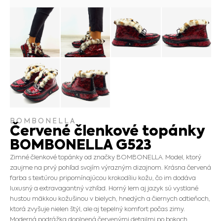
BOMBONELLA
Červené členkové topánky
BOMBONELLA G523
Zimné členkové topánky od značky BOMBONELLA. Model, ktorý
zaujme na prvý pohľad svojím výrazným dizajnom. Krásna červená
farba s textúrou pripomínajúcou krokodíliu kožu, čo im dodáva
luxusný a extravagantný vzhľad. Horný lem aj jazyk sú vystlané
hustou mäkkou kožušinou v bielych, hnedých a čiernych odtieňoch,
ktorá zvyšuje nielen štýl, ale aj tepelný komfort počas zimy.
Moderná podrážka doplnená červenými detailmi po bokoch.