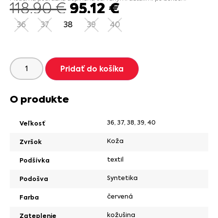
95.12
€
118.90
€
36
37
38
39
40
Pridať do košíka
O produkte
36
,
37
,
38
,
39
,
40
Veľkosť
Koža
Zvršok
textil
Podšívka
Syntetika
Podošva
červená
Farba
kožušina
Zateplenie