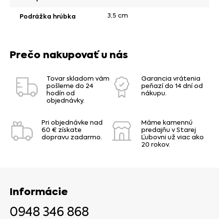
3,5 cm
Podrážka hrúbka
Prečo nakupovať u nás
Tovar skladom vám
Garancia vrátenia
pošleme do 24
peňazí do 14 dní od
hodín od
nákupu.
objednávky.
Pri objednávke nad
Máme kamennú
60 € získate
predajňu v Starej
dopravu zadarmo.
Ľubovni už viac ako
20 rokov.
Informácie
0948 346 868