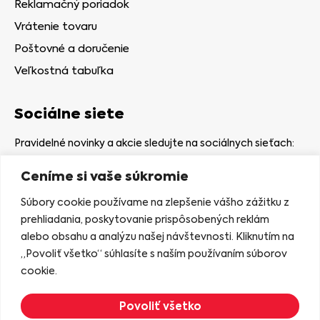
Reklamačný poriadok
Vrátenie tovaru
Poštovné a doručenie
Veľkostná tabuľka
Sociálne siete
Pravidelné novinky a akcie sledujte na sociálnych sieťach:
Ceníme si vaše súkromie
Súbory cookie používame na zlepšenie vášho zážitku z
prehliadania, poskytovanie prispôsobených reklám
alebo obsahu a analýzu našej návštevnosti. Kliknutím na
Kamenná predajňa
„Povoliť všetko“ súhlasíte s naším používaním súborov
Nám. gen. Štefaníka 7
cookie.
06401 Stará Ľubovňa
Povoliť všetko