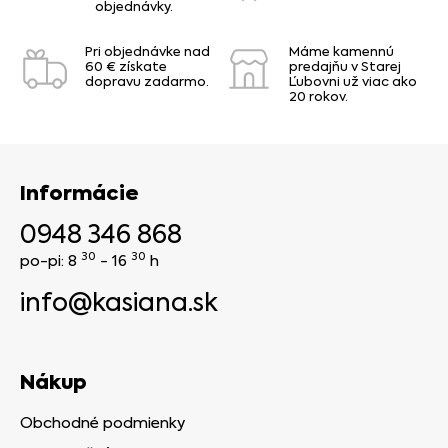
objednávky.
Pri objednávke nad
Máme kamennú
60 € získate
predajňu v Starej
dopravu zadarmo.
Ľubovni už viac ako
20 rokov.
Informácie
0948 346 868
30
30
po-pi: 8
- 16
h
info@kasiana.sk
Nákup
Obchodné podmienky