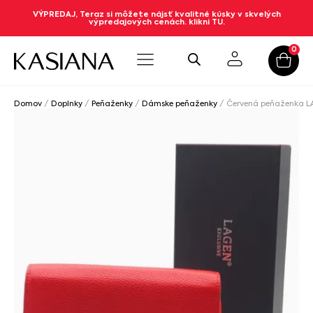
VÝPREDAJ, Teraz si môžete nájsť kvalitné kúsky v skvelých
výpredajových cenách. klikni TU.
0
Domov
/
Doplnky
/
Peňaženky
/
Dámske peňaženky
/ Červená peňaženka 