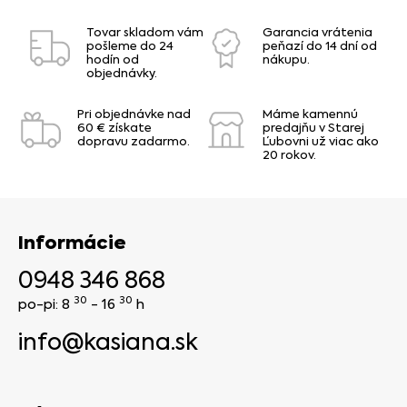
Tovar skladom vám
Garancia vrátenia
pošleme do 24
peňazí do 14 dní od
hodín od
nákupu.
objednávky.
Pri objednávke nad
Máme kamennú
60 € získate
predajňu v Starej
dopravu zadarmo.
Ľubovni už viac ako
20 rokov.
Informácie
0948 346 868
30
30
po-pi: 8
- 16
h
info@kasiana.sk