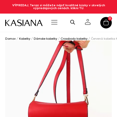
VÝPREDAJ, Teraz si môžete nájsť kvalitné kúsky v skvelých
výpredajových cenách. klikni TU.
0
Domov
/
Kabelky
/
Dámske kabelky
/
Crossbody kabelky
/ Červená kabelka 