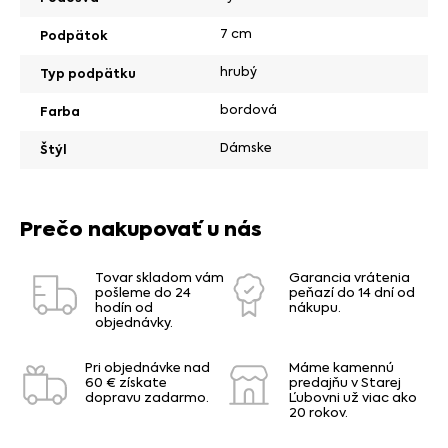
7 cm
Podpätok
hrubý
Typ podpätku
bordová
Farba
Dámske
Štýl
Prečo nakupovať u nás
Tovar skladom vám
Garancia vrátenia
pošleme do 24
peňazí do 14 dní od
hodín od
nákupu.
objednávky.
Pri objednávke nad
Máme kamennú
60 € získate
predajňu v Starej
dopravu zadarmo.
Ľubovni už viac ako
20 rokov.