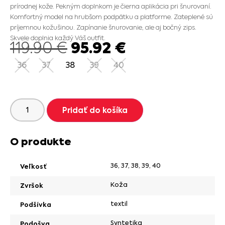
prírodnej kože. Pekným doplnkom je čierna aplikácia pri šnurovaní.
Komfortný model na hrubšom podpätku a platforme. Zateplené sú
príjemnou kožušinou. Zapínanie šnurovanie, ale aj bočný zips.
Skvele doplnia každý Váš outfit.
95.92
€
119.90
€
36
37
38
39
40
Pridať do košíka
O produkte
36
,
37
,
38
,
39
,
40
Veľkosť
Koža
Zvršok
textil
Podšívka
Syntetika
Podošva