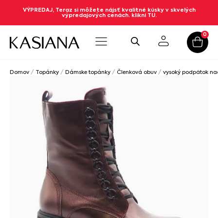
VÝPREDAJ, Teraz si môžete nájsť kvalitné kúsky v skvelých
výpredajových cenách. klikni TU.
0
Domov
/
Topánky
/
Dámske topánky
/
Členková obuv
/
vysoký podpätok n