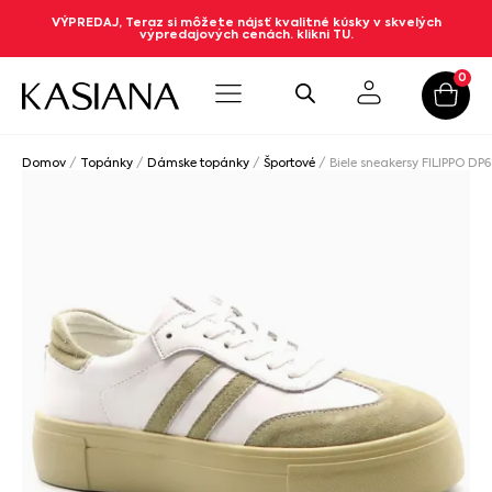
VÝPREDAJ, Teraz si môžete nájsť kvalitné kúsky v skvelých
výpredajových cenách. klikni TU.
0
Domov
/
Topánky
/
Dámske topánky
/
Športové
/ Biele sneakersy FILIPPO DP6