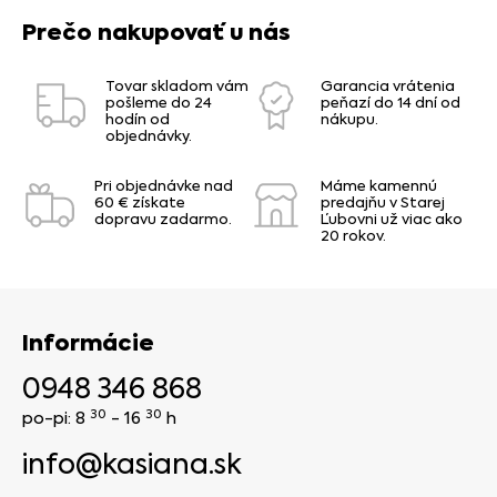
Prečo nakupovať u nás
Tovar skladom vám
Garancia vrátenia
pošleme do 24
peňazí do 14 dní od
hodín od
nákupu.
objednávky.
Pri objednávke nad
Máme kamennú
60 € získate
predajňu v Starej
dopravu zadarmo.
Ľubovni už viac ako
20 rokov.
Informácie
0948 346 868
30
30
po-pi: 8
- 16
h
info@kasiana.sk