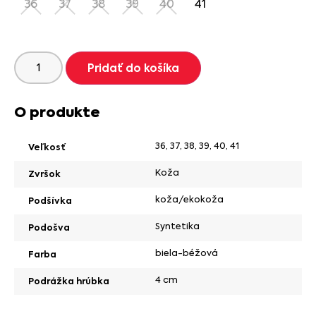
36
37
38
39
40
41
Pridať do košíka
O produkte
36
,
37
,
38
,
39
,
40
,
41
Veľkosť
Koža
Zvršok
koža/ekokoža
Podšívka
Syntetika
Podošva
biela-béžová
Farba
4 cm
Podrážka hrúbka