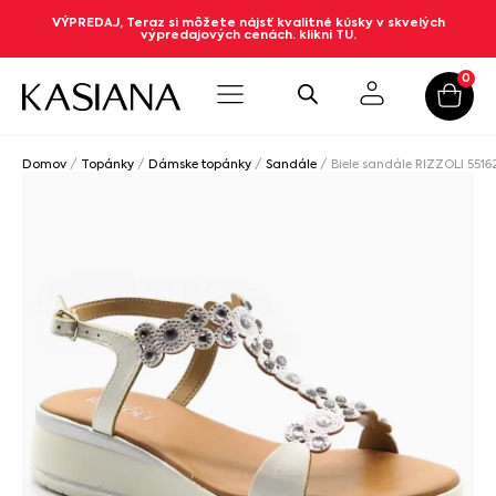
VÝPREDAJ, Teraz si môžete nájsť kvalitné kúsky v skvelých
výpredajových cenách. klikni TU.
0
Domov
/
Topánky
/
Dámske topánky
/
Sandále
/ Biele sandále RIZZOLI 5516