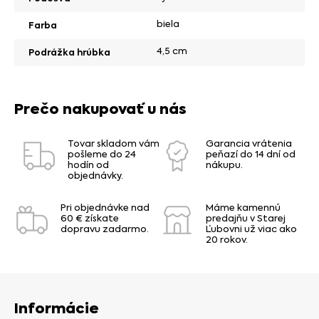
biela
Farba
4,5 cm
Podrážka hrúbka
Prečo nakupovať u nás
Tovar skladom vám
Garancia vrátenia
pošleme do 24
peňazí do 14 dní od
hodín od
nákupu.
objednávky.
Pri objednávke nad
Máme kamennú
60 € získate
predajňu v Starej
dopravu zadarmo.
Ľubovni už viac ako
20 rokov.
Informácie