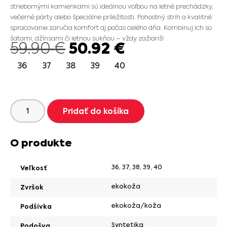
striebornými kamienkami sú ideálnou voľbou na letné prechádzky,
večerné párty alebo špeciálne príležitosti. Pohodlný strih a kvalitné
spracovanie zaručia komfort aj počas celého dňa. Kombinuj ich so
šatami, džínsami či letnou sukňou – vždy zažiariš!
50.92
€
59.90
€
36
37
38
39
40
Pridať do košíka
O produkte
36
,
37
,
38
,
39
,
40
Veľkosť
ekokoža
Zvršok
ekokoža/koža
Podšívka
Syntetika
Podošva