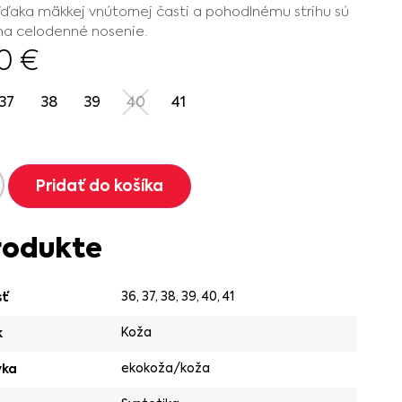
Vďaka mäkkej vnútornej časti a pohodlnému strihu sú
na celodenné nosenie.
90
€
37
38
39
40
41
Pridať do košíka
rodukte
36
,
37
,
38
,
39
,
40
,
41
sť
Koža
k
ekokoža/koža
vka