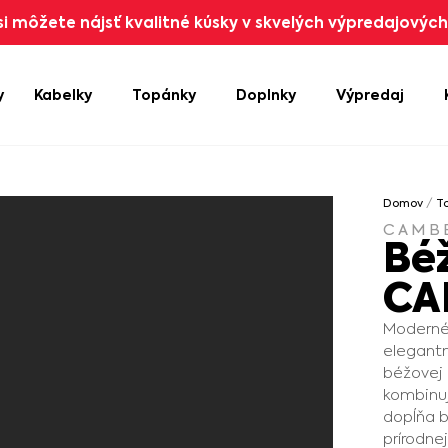
i môžete nájsť kvalitné kúsky v skvelých výpredajových 
y
Kabelky
Topánky
Doplnky
Výpredaj
Domov
/
T
CAMB
Bé
CA
Moderné 
elegantn
béžovej 
kombinuj
dopĺňa b
prírodne