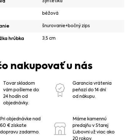
Syntetika
va
béžová
šnurovanie+bočný zips
anie
3,5 cm
žka hrúbka
čo nakupovať u nás
Tovar skladom
Garancia vrátenia
vám pošleme do
peňazí do 14 dní
24 hodín od
od nákupu.
objednávky.
Pri objednávke nad
Máme kamennú
60 € získate
predajňu v Starej
dopravu zadarmo.
Ľubovni už viac ako
20 rokov.