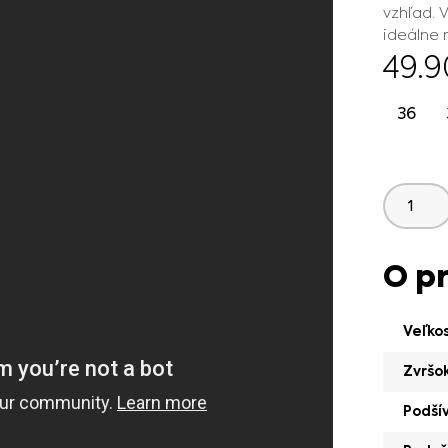
vzhľad. 
ideálne 
49.
36
O p
Veľko
Zvršo
Podší