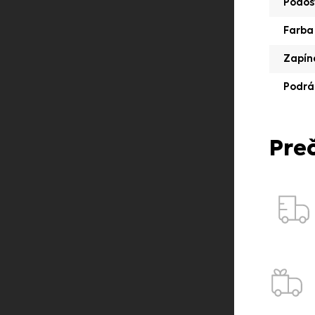
Podoš
Farba
Zapín
Podrá
Pre