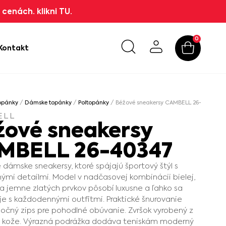
cenách. klikni TU.
0
Kontakt
opánky
/
Dámske topánky
/
Poltopánky
/ Béžové sneakersy CAMBELL 26-40347
ELL
žové sneakersy
MBELL 26-40347
dámske sneakersy, ktoré spájajú športový štýl s
ými detailmi. Model v nadčasovej kombinácii bielej,
a jemne zlatých prvkov pôsobí luxusne a ľahko sa
e s každodennými outfitmi. Praktické šnurovanie
očný zips pre pohodlné obúvanie. Zvršok vyrobený z
j kože. Výrazná podrážka dodáva teniskám moderný