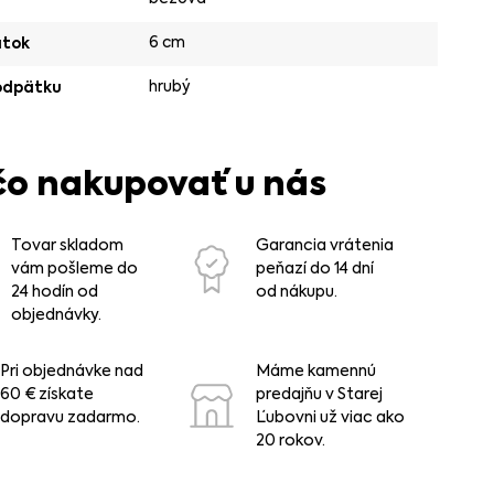
6 cm
ätok
hrubý
odpätku
čo nakupovať u nás
Tovar skladom
Garancia vrátenia
vám pošleme do
peňazí do 14 dní
24 hodín od
od nákupu.
objednávky.
Pri objednávke nad
Máme kamennú
60 € získate
predajňu v Starej
dopravu zadarmo.
Ľubovni už viac ako
20 rokov.