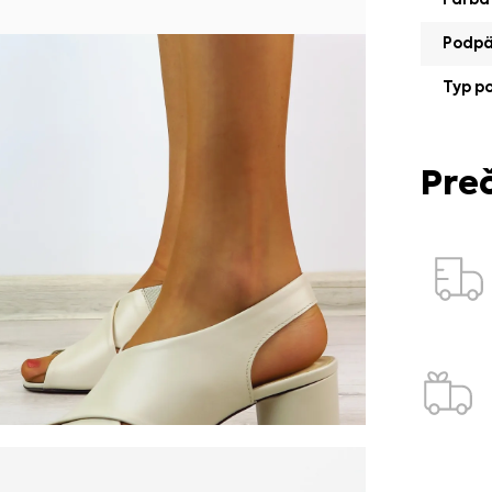
Podp
Typ p
Pre