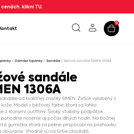
cenách. klikni TU.
0
Kontakt
opánky
/
Dámske topánky
/
Sandále
/ Béžové sandále SIMEN 1306A
žové sandále
MEN 1306A
andále od kvalitnej značky SIMEN. Zvršok vyrobený z
j kože. Model v béžovej farbe, ktorá sa ľahko
e z rôznymi outfitmi. Široký, stabilný podpätok
 pohodlné nosenie aj počas dlhých hodín. Na bočnej
šitá gumička, ktorá sa pekne prispôsobí na priehlavku
a obúvanie. Vhodné sú na širšie chodidlá.