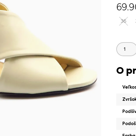
69.
36
O p
Veľko
Zvršo
Podší
Podoš
Farba