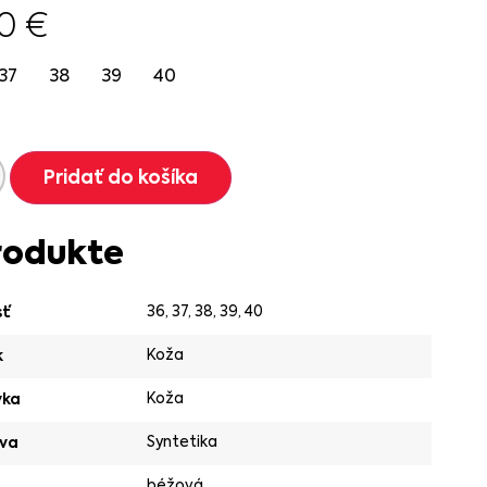
90
€
37
38
39
40
Pridať do košíka
rodukte
36
,
37
,
38
,
39
,
40
sť
Koža
k
Koža
vka
Syntetika
va
béžová