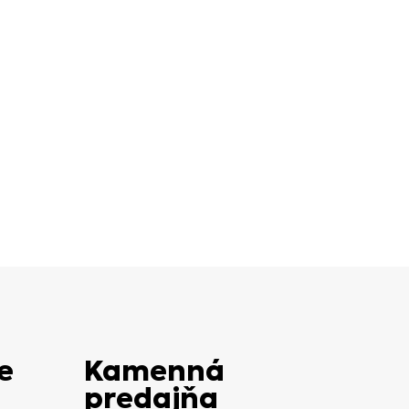
e
Kamenná
predajňa