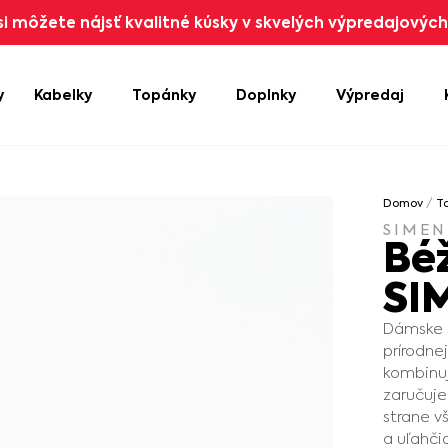
i môžete nájsť kvalitné kúsky v skvelých výpredajových 
y
Kabelky
Topánky
Doplnky
Výpredaj
Domov
/
T
SIMEN
Bé
SI
Dámske s
prírodne
kombinuj
zaručuje
strane v
a uľahči