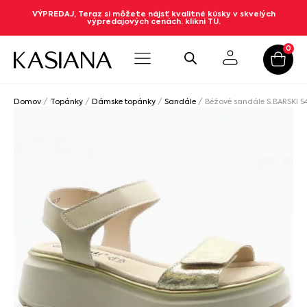
VÝPREDAJ, Teraz si môžete nájsť kvalitné kúsky v skvelých
výpredajových cenách. klikni TU.
0
Domov
/
Topánky
/
Dámske topánky
/
Sandále
/ Béžové sandále S.BARSKI 5