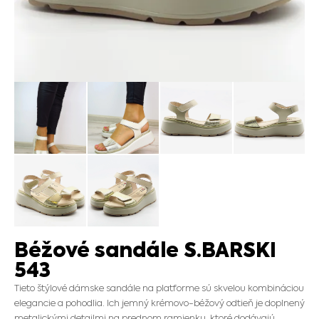
Béžové sandále S.BARSKI
543
Tieto štýlové dámske sandále na platforme sú skvelou kombináciou
elegancie a pohodlia. Ich jemný krémovo-béžový odtieň je doplnený
metalickými detailmi na prednom ramienku, ktoré dodávajú