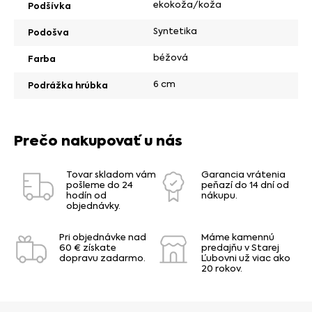
ekokoža/koža
Podšívka
Syntetika
Podošva
béžová
Farba
6 cm
Podrážka hrúbka
Prečo nakupovať u nás
Tovar skladom vám
Garancia vrátenia
pošleme do 24
peňazí do 14 dní od
hodín od
nákupu.
objednávky.
Pri objednávke nad
Máme kamennú
60 € získate
predajňu v Starej
dopravu zadarmo.
Ľubovni už viac ako
20 rokov.