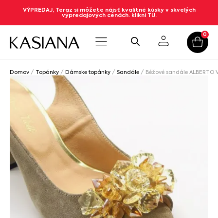
VÝPREDAJ, Teraz si môžete nájsť kvalitné kúsky v skvelých
výpredajových cenách. klikni TU.
0
Domov
/
Topánky
/
Dámske topánky
/
Sandále
/ Béžové sandále ALBERTO V