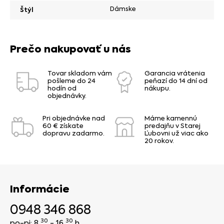
Dámske
Štýl
Prečo nakupovať u nás
Tovar skladom vám
Garancia vrátenia
pošleme do 24
peňazí do 14 dní od
hodín od
nákupu.
objednávky.
Pri objednávke nad
Máme kamennú
60 € získate
predajňu v Starej
dopravu zadarmo.
Ľubovni už viac ako
20 rokov.
Informácie
0948 346 868
30
30
po-pi: 8
- 16
h