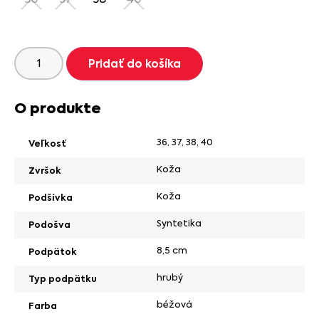
Pridať do košíka
O produkte
36
,
37
,
38
,
40
Veľkosť
Koža
Zvršok
Koža
Podšívka
Syntetika
Podošva
8,5 cm
Podpätok
hrubý
Typ podpätku
béžová
Farba