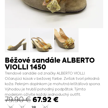
Béžové sandále ALBERTO
VIOLLI 1450
Trendové sandále od značky ALBERTO VIOLLI.
Očarujúci kúsok v bežovej farbe. Zvršok tvorí prírodná
koža. Pekným doplnkom je mohutná krištáľová spona.
Výhodou je hrubší pohodlný podpätok. Týmto
modelom oživíte každý jednoduchý outfit.
67.92
€
79.90
€
36
37
38
40