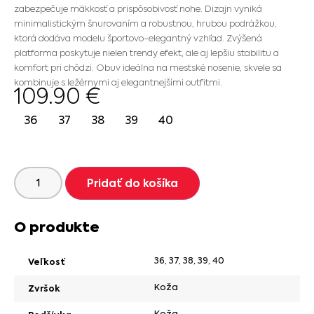
zabezpečuje mäkkosť a prispôsobivosť nohe. Dizajn vyniká
minimalistickým šnurovaním a robustnou, hrubou podrážkou,
ktorá dodáva modelu športovo-elegantný vzhľad. Zvýšená
platforma poskytuje nielen trendy efekt, ale aj lepšiu stabilitu a
komfort pri chôdzi. Obuv ideálna na mestské nosenie, skvele sa
kombinuje s ležérnymi aj elegantnejšími outfitmi.
109.90
€
36
37
38
39
40
Pridať do košíka
O produkte
36
,
37
,
38
,
39
,
40
Veľkosť
Koža
Zvršok
Koža