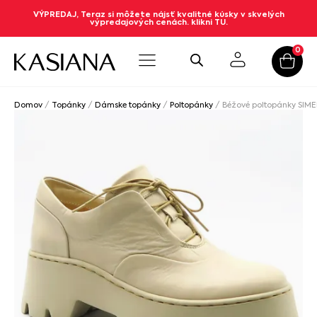
VÝPREDAJ, Teraz si môžete nájsť kvalitné kúsky v skvelých
výpredajových cenách. klikni TU.
0
Domov
/
Topánky
/
Dámske topánky
/
Poltopánky
/ Béžové poltopánky SIM