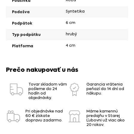
Podšívka
Syntetika
Podošva
6 cm
Podpätok
hrubý
Typ podpätku
4 cm
Platforma
Prečo nakupovať u nás
Tovar skladom vám
Garancia vrátenia
pošleme do 24
peňazí do 14 dní od
hodín od
nákupu.
objednávky.
Pri objednávke nad
Máme kamennú
60 € získate
predajňu v Starej
dopravu zadarmo.
Ľubovni už viac ako
20 rokov.