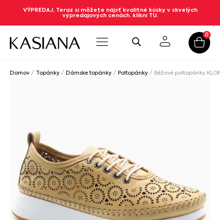
VÝPREDAJ, Teraz si môžete nájsť kvalitné kúsky v skvelých
výpredajových cenách. klikni TU.
0
Domov
/
Topánky
/
Dámske topánky
/
Poltopánky
/ Béžové poltopánky KLOP