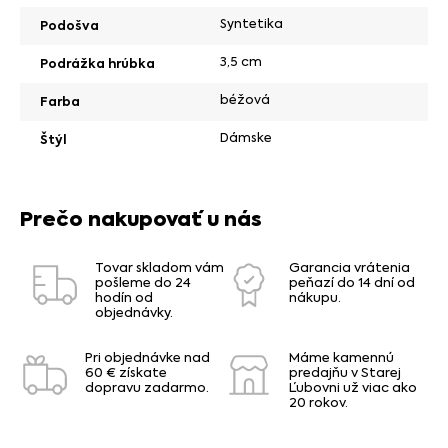
Syntetika
Podošva
3,5 cm
Podrážka hrúbka
béžová
Farba
Dámske
Štýl
Prečo nakupovať u nás
Tovar skladom vám
Garancia vrátenia
pošleme do 24
peňazí do 14 dní od
hodín od
nákupu.
objednávky.
Pri objednávke nad
Máme kamennú
60 € získate
predajňu v Starej
dopravu zadarmo.
Ľubovni už viac ako
20 rokov.