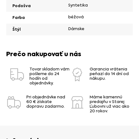
Syntetika
Podošva
béžová
Farba
Dámske
Štýl
Prečo nakupovať u nás
Tovar skladom vám
Garancia vrátenia
pošleme do 24
peňazí do 14 dní od
hodín od
nákupu.
objednávky.
Pri objednávke nad
Máme kamennú
60 € získate
predajňu v Starej
dopravu zadarmo.
Ľubovni už viac ako
20 rokov.