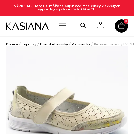
VÝPREDAJ, Teraz si môžete nájsť kvalitné kúsky v skvelých
výpredajových cenách. klikni TU.
0
Domov
/
Topánky
/
Dámske topánky
/
Poltopánky
/ Béžové mokasíny EVEN