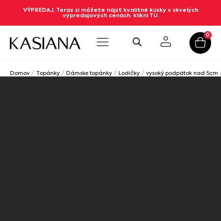
VÝPREDAJ, Teraz si môžete nájsť kvalitné kúsky v skvelých
výpredajových cenách. klikni TU.
0
Domov
/
Topánky
/
Dámske topánky
/
Lodičky
/
vysoký podpätok nad 5cm
/