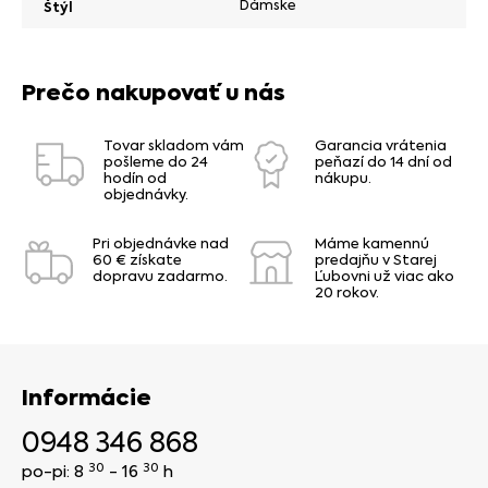
Dámske
Štýl
Prečo nakupovať u nás
Tovar skladom vám
Garancia vrátenia
pošleme do 24
peňazí do 14 dní od
hodín od
nákupu.
objednávky.
Pri objednávke nad
Máme kamennú
60 € získate
predajňu v Starej
dopravu zadarmo.
Ľubovni už viac ako
20 rokov.
Informácie
0948 346 868
30
30
po-pi: 8
- 16
h